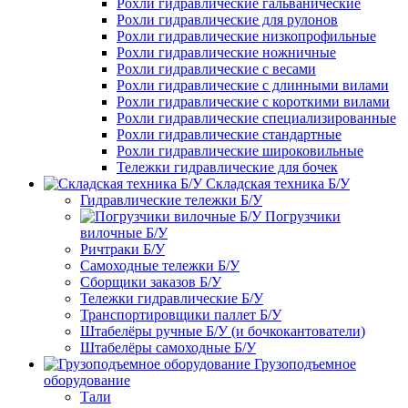
Рохли гидравлические гальванические
Рохли гидравлические для рулонов
Рохли гидравлические низкопрофильные
Рохли гидравлические ножничные
Рохли гидравлические с весами
Рохли гидравлические с длинными вилами
Рохли гидравлические с короткими вилами
Рохли гидравлические специализированные
Рохли гидравлические стандартные
Рохли гидравлические широковильные
Тележки гидравлические для бочек
Складская техника Б/У
Гидравлические тележки Б/У
Погрузчики
вилочные Б/У
Ричтраки Б/У
Самоходные тележки Б/У
Сборщики заказов Б/У
Тележки гидравлические Б/У
Транспортировщики паллет Б/У
Штабелёры ручные Б/У (и бочкокантователи)
Штабелёры самоходные Б/У
Грузоподъемное
оборудование
Тали