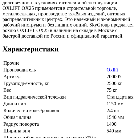
долговечность в условиях интенсивной эксплуатации.
OXLIFT OX25 применяется в строительной торговле,
металлоскладах, производстве тяжёлых изделий, оптовых
распределительных центрах. Это надёжный и экономичный
рабочий инструмент без лишних опций. SkyGroup предлагает
рохлю OXLIFT OX25 в наличии на складе в Москве с
быстрой доставкой по России и официальной гарантией.
Характеристики
Прочие
Производитель
Oxlift
Артикул
700005
Грузоподъёмность, кг
2500 кг
Вес
75 кг
Вид гидравлической тележки
Стандартная
Длина вил
1150 мм
Количество колёс/роликов
2/4 шт
Общая длина
1540 мм
Радиус поворота
1400
Ширина вил
540 мм
Ширина рабочего прохода для палеты 800 x