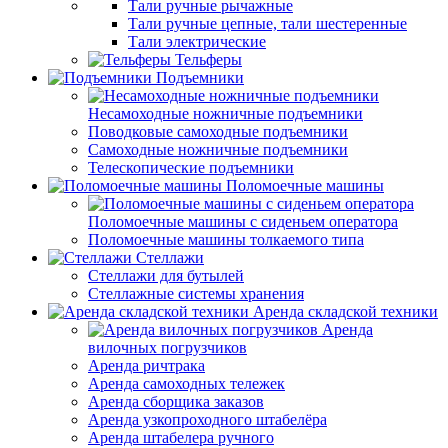
Тали ручные рычажные
Тали ручные цепные, тали шестеренные
Тали электрические
Тельферы
Подъемники
Несамоходные ножничные подъемники
Поводковые самоходные подъемники
Самоходные ножничные подъемники
Телескопические подъемники
Поломоечные машины
Поломоечные машины с сиденьем оператора
Поломоечные машины толкаемого типа
Стеллажи
Стеллажи для бутылей
Стеллажные системы хранения
Аренда складской техники
Аренда
вилочных погрузчиков
Аренда ричтрака
Аренда самоходных тележек
Аренда сборщика заказов
Аренда узкопроходного штабелёра
Аренда штабелера ручного