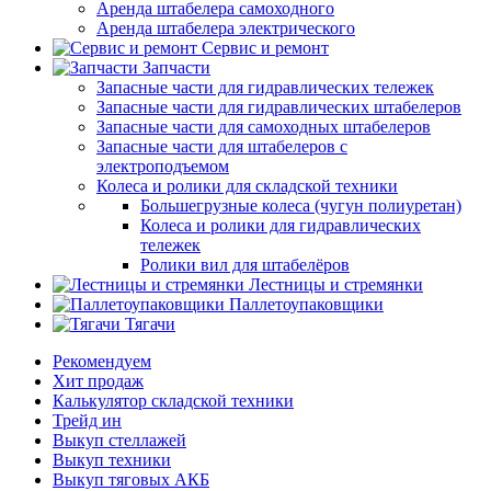
Аренда штабелера самоходного
Аренда штабелера электрического
Сервис и ремонт
Запчасти
Запасные части для гидравлических тележек
Запасные части для гидравлических штабелеров
Запасные части для самоходных штабелеров
Запасные части для штабелеров с
электроподъемом
Колеса и ролики для складской техники
Большегрузные колеса (чугун полиуретан)
Колеса и ролики для гидравлических
тележек
Ролики вил для штабелёров
Лестницы и стремянки
Паллетоупаковщики
Тягачи
Рекомендуем
Хит продаж
Калькулятор складской техники
Трейд ин
Выкуп стеллажей
Выкуп техники
Выкуп тяговых АКБ