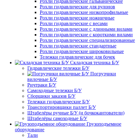
Рохли гидравлические гальванические
Рохли гидравлические для рулонов
Рохли гидравлические низкопрофильные
Рохли гидравлические ножничные
Рохли гидравлические с весами
Рохли гидравлические с длинными вилами
Рохли гидравлические с короткими вилами
Рохли гидравлические специализированные
Рохли гидравлические стандартные
Рохли гидравлические широковильные
Тележки гидравлические для бочек
Складская техника Б/У
Гидравлические тележки Б/У
Погрузчики
вилочные Б/У
Ричтраки Б/У
Самоходные тележки Б/У
Сборщики заказов Б/У
Тележки гидравлические Б/У
Транспортировщики паллет Б/У
Штабелёры ручные Б/У (и бочкокантователи)
Штабелёры самоходные Б/У
Грузоподъемное
оборудование
Тали