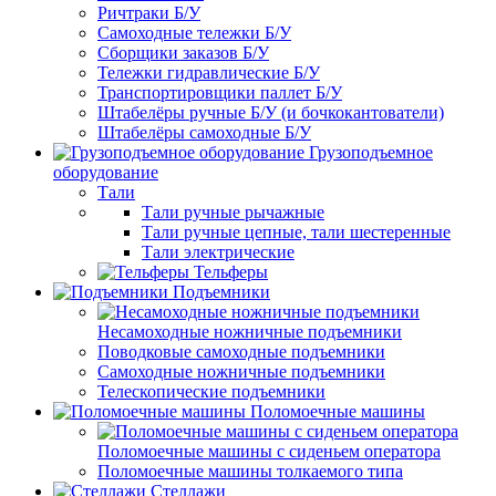
Ричтраки Б/У
Самоходные тележки Б/У
Сборщики заказов Б/У
Тележки гидравлические Б/У
Транспортировщики паллет Б/У
Штабелёры ручные Б/У (и бочкокантователи)
Штабелёры самоходные Б/У
Грузоподъемное
оборудование
Тали
Тали ручные рычажные
Тали ручные цепные, тали шестеренные
Тали электрические
Тельферы
Подъемники
Несамоходные ножничные подъемники
Поводковые самоходные подъемники
Самоходные ножничные подъемники
Телескопические подъемники
Поломоечные машины
Поломоечные машины с сиденьем оператора
Поломоечные машины толкаемого типа
Стеллажи