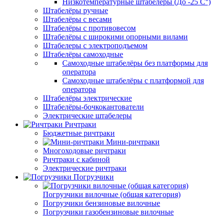
Низкотемпературные штабелёры (До -25 C°)
Штабелёры ручные
Штабелёры с весами
Штабелёры с противовесом
Штабелёры с широкими опорными вилами
Штабелеры с электроподъемом
Штабелёры самоходные
Самоходные штабелёры без платформы для
оператора
Самоходные штабелёры с платформой для
оператора
Штабелёры электрические
Штабелёры-бочкокантователи
Электрические штабелеры
Ричтраки
Бюджетные ричтраки
Мини-ричтраки
Многоходовые ричтраки
Ричтраки с кабиной
Электрические ричтраки
Погрузчики
Погрузчики вилочные (общая категория)
Погрузчики бензиновые вилочные
Погрузчики газобензиновые вилочные