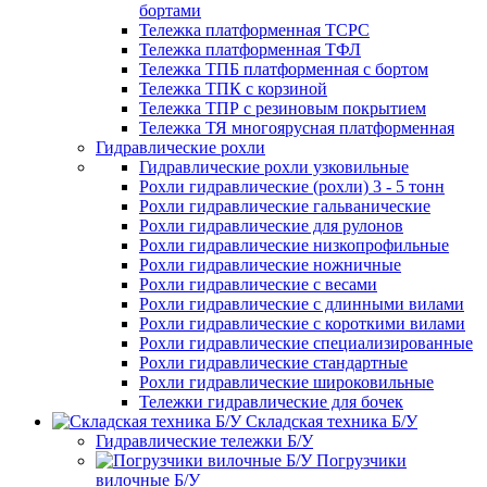
бортами
Тележка платформенная ТСРС
Тележка платформенная ТФЛ
Тележка ТПБ платформенная с бортом
Тележка ТПК с корзиной
Тележка ТПР с резиновым покрытием
Тележка ТЯ многоярусная платформенная
Гидравлические рохли
Гидравлические рохли узковильные
Рохли гидравлические (рохли) 3 - 5 тонн
Рохли гидравлические гальванические
Рохли гидравлические для рулонов
Рохли гидравлические низкопрофильные
Рохли гидравлические ножничные
Рохли гидравлические с весами
Рохли гидравлические с длинными вилами
Рохли гидравлические с короткими вилами
Рохли гидравлические специализированные
Рохли гидравлические стандартные
Рохли гидравлические широковильные
Тележки гидравлические для бочек
Складская техника Б/У
Гидравлические тележки Б/У
Погрузчики
вилочные Б/У