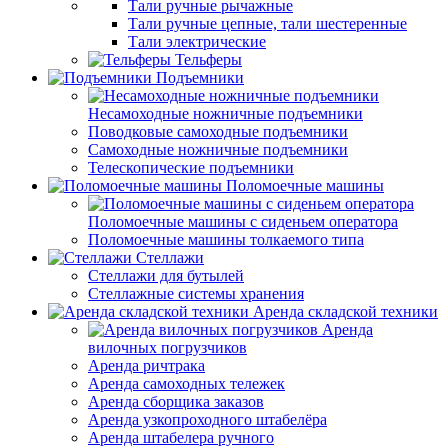
Тали ручные рычажные
Тали ручные цепные, тали шестеренные
Тали электрические
Тельферы
Подъемники
Несамоходные ножничные подъемники
Поводковые самоходные подъемники
Самоходные ножничные подъемники
Телескопические подъемники
Поломоечные машины
Поломоечные машины с сиденьем оператора
Поломоечные машины толкаемого типа
Стеллажи
Стеллажи для бутылей
Стеллажные системы хранения
Аренда складской техники
Аренда
вилочных погрузчиков
Аренда ричтрака
Аренда самоходных тележек
Аренда сборщика заказов
Аренда узкопроходного штабелёра
Аренда штабелера ручного