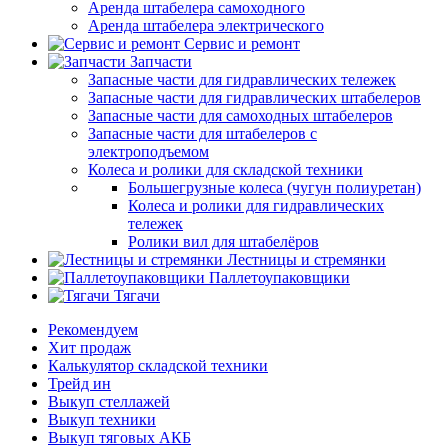
Аренда штабелера самоходного
Аренда штабелера электрического
Сервис и ремонт
Запчасти
Запасные части для гидравлических тележек
Запасные части для гидравлических штабелеров
Запасные части для самоходных штабелеров
Запасные части для штабелеров с
электроподъемом
Колеса и ролики для складской техники
Большегрузные колеса (чугун полиуретан)
Колеса и ролики для гидравлических
тележек
Ролики вил для штабелёров
Лестницы и стремянки
Паллетоупаковщики
Тягачи
Рекомендуем
Хит продаж
Калькулятор складской техники
Трейд ин
Выкуп стеллажей
Выкуп техники
Выкуп тяговых АКБ