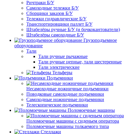
Ричтраки Б/У
Самоходные тележки Б/У
Сборщики заказов Б/У
Тележки гидравлические Б/У
Транспортировщики паллет Б/У
Штабелёры ручные Б/У (и бочкокантователи)
Штабелёры самоходные Б/У
Грузоподъемное
оборудование
Тали
Тали ручные рычажные
Тали ручные цепные, тали шестеренные
Тали электрические
Тельферы
Подъемники
Несамоходные ножничные подъемники
Поводковые самоходные подъемники
Самоходные ножничные подъемники
Телескопические подъемники
Поломоечные машины
Поломоечные машины с сиденьем оператора
Поломоечные машины толкаемого типа
Стеллажи