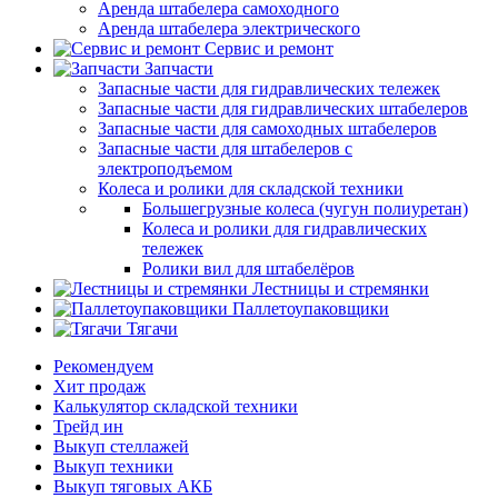
Аренда штабелера самоходного
Аренда штабелера электрического
Сервис и ремонт
Запчасти
Запасные части для гидравлических тележек
Запасные части для гидравлических штабелеров
Запасные части для самоходных штабелеров
Запасные части для штабелеров с
электроподъемом
Колеса и ролики для складской техники
Большегрузные колеса (чугун полиуретан)
Колеса и ролики для гидравлических
тележек
Ролики вил для штабелёров
Лестницы и стремянки
Паллетоупаковщики
Тягачи
Рекомендуем
Хит продаж
Калькулятор складской техники
Трейд ин
Выкуп стеллажей
Выкуп техники
Выкуп тяговых АКБ