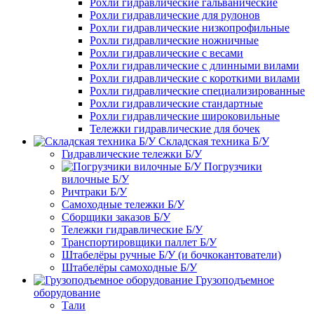
Рохли гидравлические гальванические
Рохли гидравлические для рулонов
Рохли гидравлические низкопрофильные
Рохли гидравлические ножничные
Рохли гидравлические с весами
Рохли гидравлические с длинными вилами
Рохли гидравлические с короткими вилами
Рохли гидравлические специализированные
Рохли гидравлические стандартные
Рохли гидравлические широковильные
Тележки гидравлические для бочек
Складская техника Б/У
Гидравлические тележки Б/У
Погрузчики
вилочные Б/У
Ричтраки Б/У
Самоходные тележки Б/У
Сборщики заказов Б/У
Тележки гидравлические Б/У
Транспортировщики паллет Б/У
Штабелёры ручные Б/У (и бочкокантователи)
Штабелёры самоходные Б/У
Грузоподъемное
оборудование
Тали