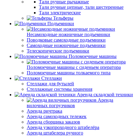
Тали ручные рычажные
Тали ручные цепные, тали шестеренные
Тали электрические
Тельферы
Подъемники
Несамоходные ножничные подъемники
Поводковые самоходные подъемники
Самоходные ножничные подъемники
Телескопические подъемники
Поломоечные машины
Поломоечные машины с сиденьем оператора
Поломоечные машины толкаемого типа
Стеллажи
Стеллажи для бутылей
Стеллажные системы хранения
Аренда складской техники
Аренда
вилочных погрузчиков
Аренда ричтрака
Аренда самоходных тележек
Аренда сборщика заказов
Аренда узкопроходного штабелёра
Аренда штабелера ручного