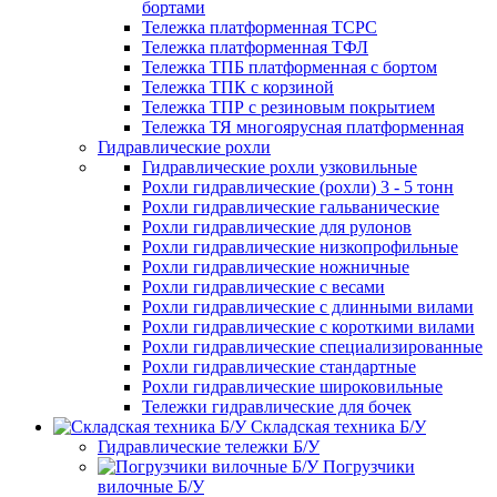
бортами
Тележка платформенная ТСРС
Тележка платформенная ТФЛ
Тележка ТПБ платформенная с бортом
Тележка ТПК с корзиной
Тележка ТПР с резиновым покрытием
Тележка ТЯ многоярусная платформенная
Гидравлические рохли
Гидравлические рохли узковильные
Рохли гидравлические (рохли) 3 - 5 тонн
Рохли гидравлические гальванические
Рохли гидравлические для рулонов
Рохли гидравлические низкопрофильные
Рохли гидравлические ножничные
Рохли гидравлические с весами
Рохли гидравлические с длинными вилами
Рохли гидравлические с короткими вилами
Рохли гидравлические специализированные
Рохли гидравлические стандартные
Рохли гидравлические широковильные
Тележки гидравлические для бочек
Складская техника Б/У
Гидравлические тележки Б/У
Погрузчики
вилочные Б/У