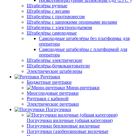
Низкотемпературные штабелёры (До -25 C°)
Штабелёры ручные
Штабелёры с весами
Штабелёры с противовесом
Штабелёры с широкими опорными вилами
Штабелеры с электроподъемом
Штабелёры самоходные
Самоходные штабелёры без платформы для
оператора
Самоходные штабелёры с платформой для
оператора
Штабелёры электрические
Штабелёры-бочкокантователи
Электрические штабелеры
Ричтраки
Бюджетные ричтраки
Мини-ричтраки
Многоходовые ричтраки
Ричтраки с кабиной
Электрические ричтраки
Погрузчики
Погрузчики вилочные (общая категория)
Погрузчики бензиновые вилочные
Погрузчики газобензиновые вилочные