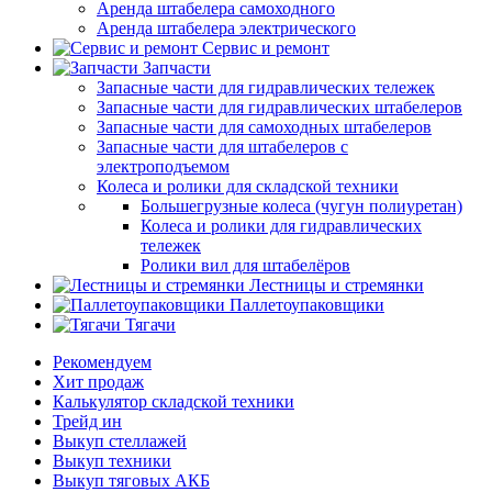
Аренда штабелера самоходного
Аренда штабелера электрического
Сервис и ремонт
Запчасти
Запасные части для гидравлических тележек
Запасные части для гидравлических штабелеров
Запасные части для самоходных штабелеров
Запасные части для штабелеров с
электроподъемом
Колеса и ролики для складской техники
Большегрузные колеса (чугун полиуретан)
Колеса и ролики для гидравлических
тележек
Ролики вил для штабелёров
Лестницы и стремянки
Паллетоупаковщики
Тягачи
Рекомендуем
Хит продаж
Калькулятор складской техники
Трейд ин
Выкуп стеллажей
Выкуп техники
Выкуп тяговых АКБ