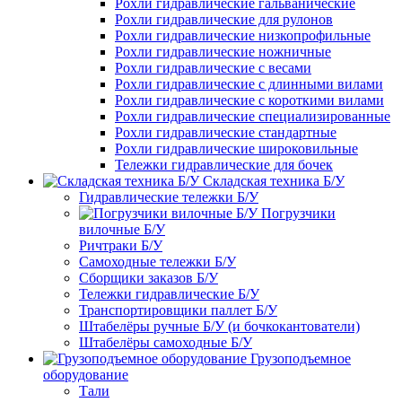
Рохли гидравлические гальванические
Рохли гидравлические для рулонов
Рохли гидравлические низкопрофильные
Рохли гидравлические ножничные
Рохли гидравлические с весами
Рохли гидравлические с длинными вилами
Рохли гидравлические с короткими вилами
Рохли гидравлические специализированные
Рохли гидравлические стандартные
Рохли гидравлические широковильные
Тележки гидравлические для бочек
Складская техника Б/У
Гидравлические тележки Б/У
Погрузчики
вилочные Б/У
Ричтраки Б/У
Самоходные тележки Б/У
Сборщики заказов Б/У
Тележки гидравлические Б/У
Транспортировщики паллет Б/У
Штабелёры ручные Б/У (и бочкокантователи)
Штабелёры самоходные Б/У
Грузоподъемное
оборудование
Тали