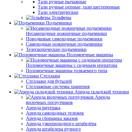
Тали ручные рычажные
Тали ручные цепные, тали шестеренные
Тали электрические
Тельферы
Подъемники
Несамоходные ножничные подъемники
Поводковые самоходные подъемники
Самоходные ножничные подъемники
Телескопические подъемники
Поломоечные машины
Поломоечные машины с сиденьем оператора
Поломоечные машины толкаемого типа
Стеллажи
Стеллажи для бутылей
Стеллажные системы хранения
Аренда складской техники
Аренда
вилочных погрузчиков
Аренда ричтрака
Аренда самоходных тележек
Аренда сборщика заказов
Аренда узкопроходного штабелёра
Аренда штабелера ручного