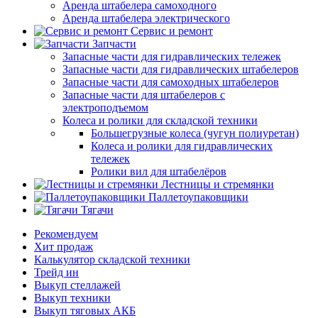
Аренда штабелера самоходного
Аренда штабелера электрического
Сервис и ремонт
Запчасти
Запасные части для гидравлических тележек
Запасные части для гидравлических штабелеров
Запасные части для самоходных штабелеров
Запасные части для штабелеров с
электроподъемом
Колеса и ролики для складской техники
Большегрузные колеса (чугун полиуретан)
Колеса и ролики для гидравлических
тележек
Ролики вил для штабелёров
Лестницы и стремянки
Паллетоупаковщики
Тягачи
Рекомендуем
Хит продаж
Калькулятор складской техники
Трейд ин
Выкуп стеллажей
Выкуп техники
Выкуп тяговых АКБ