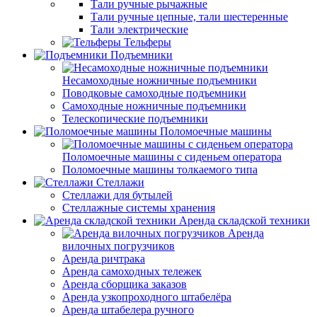
Тали ручные рычажные
Тали ручные цепные, тали шестеренные
Тали электрические
Тельферы
Подъемники
Несамоходные ножничные подъемники
Поводковые самоходные подъемники
Самоходные ножничные подъемники
Телескопические подъемники
Поломоечные машины
Поломоечные машины с сиденьем оператора
Поломоечные машины толкаемого типа
Стеллажи
Стеллажи для бутылей
Стеллажные системы хранения
Аренда складской техники
Аренда
вилочных погрузчиков
Аренда ричтрака
Аренда самоходных тележек
Аренда сборщика заказов
Аренда узкопроходного штабелёра
Аренда штабелера ручного