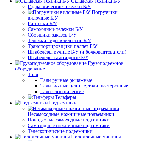
Складская техника Б/У
Гидравлические тележки Б/У
Погрузчики
вилочные Б/У
Ричтраки Б/У
Самоходные тележки Б/У
Сборщики заказов Б/У
Тележки гидравлические Б/У
Транспортировщики паллет Б/У
Штабелёры ручные Б/У (и бочкокантователи)
Штабелёры самоходные Б/У
Грузоподъемное
оборудование
Тали
Тали ручные рычажные
Тали ручные цепные, тали шестеренные
Тали электрические
Тельферы
Подъемники
Несамоходные ножничные подъемники
Поводковые самоходные подъемники
Самоходные ножничные подъемники
Телескопические подъемники
Поломоечные машины