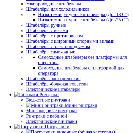
Узкопроходные штабелеры
Штабелёры для холодильников
Низкотемпературные штабелёры (До -18 C°)
Низкотемпературные штабелёры (До -25 C°)
Штабелёры ручные
Штабелёры с весами
Штабелёры с противовесом
Штабелёры с широкими опорными вилами
Штабелеры с электроподъемом
Штабелёры самоходные
Самоходные штабелёры без платформы для
оператора
Самоходные штабелёры с платформой для
оператора
Штабелёры электрические
Штабелёры-бочкокантователи
Электрические штабелеры
Ричтраки
Бюджетные ричтраки
Мини-ричтраки
Многоходовые ричтраки
Ричтраки с кабиной
Электрические ричтраки
Погрузчики