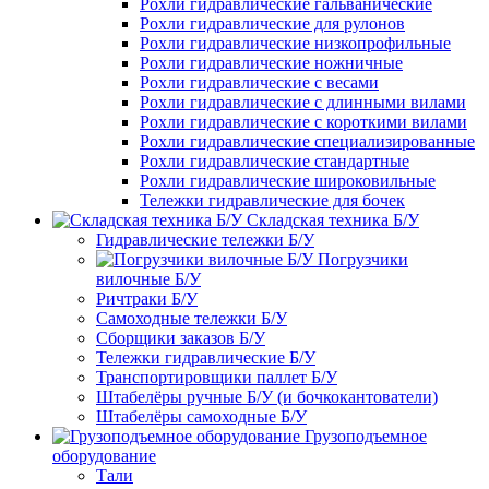
Рохли гидравлические гальванические
Рохли гидравлические для рулонов
Рохли гидравлические низкопрофильные
Рохли гидравлические ножничные
Рохли гидравлические с весами
Рохли гидравлические с длинными вилами
Рохли гидравлические с короткими вилами
Рохли гидравлические специализированные
Рохли гидравлические стандартные
Рохли гидравлические широковильные
Тележки гидравлические для бочек
Складская техника Б/У
Гидравлические тележки Б/У
Погрузчики
вилочные Б/У
Ричтраки Б/У
Самоходные тележки Б/У
Сборщики заказов Б/У
Тележки гидравлические Б/У
Транспортировщики паллет Б/У
Штабелёры ручные Б/У (и бочкокантователи)
Штабелёры самоходные Б/У
Грузоподъемное
оборудование
Тали