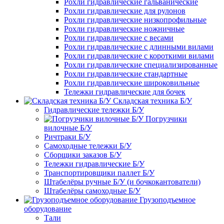
Рохли гидравлические гальванические
Рохли гидравлические для рулонов
Рохли гидравлические низкопрофильные
Рохли гидравлические ножничные
Рохли гидравлические с весами
Рохли гидравлические с длинными вилами
Рохли гидравлические с короткими вилами
Рохли гидравлические специализированные
Рохли гидравлические стандартные
Рохли гидравлические широковильные
Тележки гидравлические для бочек
Складская техника Б/У
Гидравлические тележки Б/У
Погрузчики
вилочные Б/У
Ричтраки Б/У
Самоходные тележки Б/У
Сборщики заказов Б/У
Тележки гидравлические Б/У
Транспортировщики паллет Б/У
Штабелёры ручные Б/У (и бочкокантователи)
Штабелёры самоходные Б/У
Грузоподъемное
оборудование
Тали