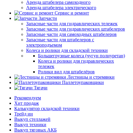
Аренда штабелера самоходного
Аренда штабелера электрического
Сервис и ремонт
Запчасти
Запасные части для гидравлических тележек
Запасные части для гидравлических штабелеров
Запасные части для самоходных штабелеров
Запасные части для штабелеров с
электроподъемом
Колеса и ролики для складской техники
Большегрузные колеса (чугун полиуретан)
Колеса и ролики для гидравлических
тележек
Ролики вил для штабелёров
Лестницы и стремянки
Паллетоупаковщики
Тягачи
Рекомендуем
Хит продаж
Калькулятор складской техники
Трейд ин
Выкуп стеллажей
Выкуп техники
Выкуп тяговых АКБ