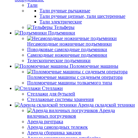
Тали
Тали ручные рычажные
Тали ручные цепные, тали шестеренные
Тали электрические
Тельферы
Подъемники
Несамоходные ножничные подъемники
Поводковые самоходные подъемники
Самоходные ножничные подъемники
Телескопические подъемники
Поломоечные машины
Поломоечные машины с сиденьем оператора
Поломоечные машины толкаемого типа
Стеллажи
Стеллажи для бутылей
Стеллажные системы хранения
Аренда складской техники
Аренда
вилочных погрузчиков
Аренда ричтрака
Аренда самоходных тележек
Аренда сборщика заказов