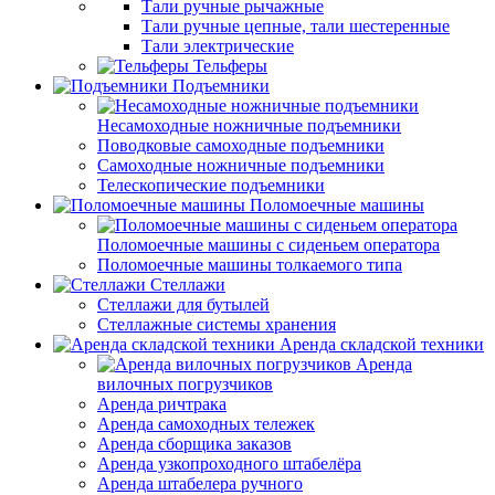
Тали ручные рычажные
Тали ручные цепные, тали шестеренные
Тали электрические
Тельферы
Подъемники
Несамоходные ножничные подъемники
Поводковые самоходные подъемники
Самоходные ножничные подъемники
Телескопические подъемники
Поломоечные машины
Поломоечные машины с сиденьем оператора
Поломоечные машины толкаемого типа
Стеллажи
Стеллажи для бутылей
Стеллажные системы хранения
Аренда складской техники
Аренда
вилочных погрузчиков
Аренда ричтрака
Аренда самоходных тележек
Аренда сборщика заказов
Аренда узкопроходного штабелёра
Аренда штабелера ручного