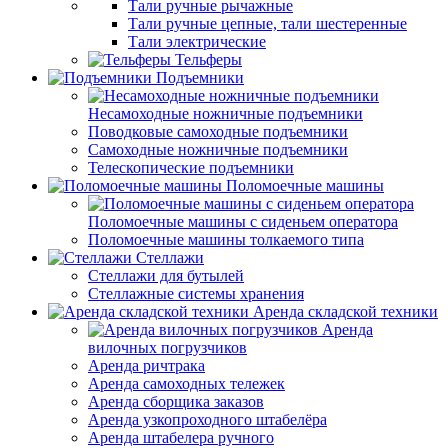
Тали ручные рычажные
Тали ручные цепные, тали шестеренные
Тали электрические
Тельферы
Подъемники
Несамоходные ножничные подъемники
Поводковые самоходные подъемники
Самоходные ножничные подъемники
Телескопические подъемники
Поломоечные машины
Поломоечные машины с сиденьем оператора
Поломоечные машины толкаемого типа
Стеллажи
Стеллажи для бутылей
Стеллажные системы хранения
Аренда складской техники
Аренда
вилочных погрузчиков
Аренда ричтрака
Аренда самоходных тележек
Аренда сборщика заказов
Аренда узкопроходного штабелёра
Аренда штабелера ручного