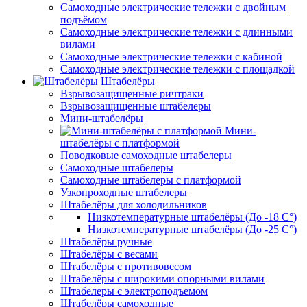
Самоходные электрические тележки с двойным
подъёмом
Самоходные электрические тележки с длинными
вилами
Самоходные электрические тележки с кабиной
Самоходные электрические тележки с площадкой
Штабелёры
Взрывозащищенные ричтраки
Взрывозащищенные штабелеры
Мини-штабелёры
Мини-
штабелёры с платформой
Поводковые самоходные штабелеры
Самоходные штабелеры
Самоходные штабелеры с платформой
Узкопроходные штабелеры
Штабелёры для холодильников
Низкотемпературные штабелёры (До -18 C°)
Низкотемпературные штабелёры (До -25 C°)
Штабелёры ручные
Штабелёры с весами
Штабелёры с противовесом
Штабелёры с широкими опорными вилами
Штабелеры с электроподъемом
Штабелёры самоходные