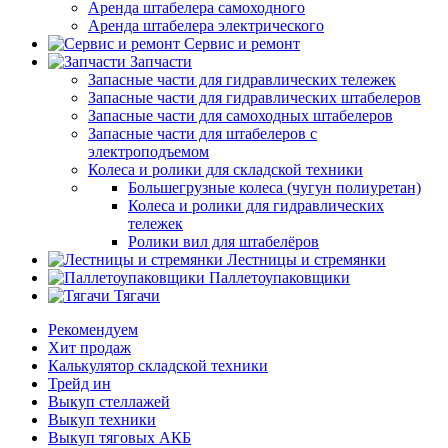
Аренда штабелера самоходного
Аренда штабелера электрического
Сервис и ремонт
Запчасти
Запасные части для гидравлических тележек
Запасные части для гидравлических штабелеров
Запасные части для самоходных штабелеров
Запасные части для штабелеров с
электроподъемом
Колеса и ролики для складской техники
Большегрузные колеса (чугун полиуретан)
Колеса и ролики для гидравлических
тележек
Ролики вил для штабелёров
Лестницы и стремянки
Паллетоупаковщики
Тягачи
Рекомендуем
Хит продаж
Калькулятор складской техники
Трейд ин
Выкуп стеллажей
Выкуп техники
Выкуп тяговых АКБ