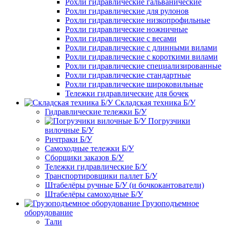
Рохли гидравлические гальванические
Рохли гидравлические для рулонов
Рохли гидравлические низкопрофильные
Рохли гидравлические ножничные
Рохли гидравлические с весами
Рохли гидравлические с длинными вилами
Рохли гидравлические с короткими вилами
Рохли гидравлические специализированные
Рохли гидравлические стандартные
Рохли гидравлические широковильные
Тележки гидравлические для бочек
Складская техника Б/У
Гидравлические тележки Б/У
Погрузчики
вилочные Б/У
Ричтраки Б/У
Самоходные тележки Б/У
Сборщики заказов Б/У
Тележки гидравлические Б/У
Транспортировщики паллет Б/У
Штабелёры ручные Б/У (и бочкокантователи)
Штабелёры самоходные Б/У
Грузоподъемное
оборудование
Тали