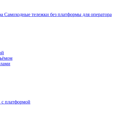
Самоходные тележки без платформы для оператора
ой
дъёмом
илами
 с платформой