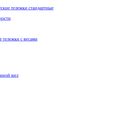
еские тележки стандартные
ности
е тележки с весами
риной вил