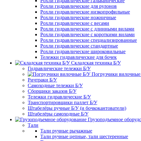
Рохли гидравлические гальванические
Рохли гидравлические для рулонов
Рохли гидравлические низкопрофильные
Рохли гидравлические ножничные
Рохли гидравлические с весами
Рохли гидравлические с длинными вилами
Рохли гидравлические с короткими вилами
Рохли гидравлические специализированные
Рохли гидравлические стандартные
Рохли гидравлические широковильные
Тележки гидравлические для бочек
Складская техника Б/У
Гидравлические тележки Б/У
Погрузчики вилочные
Ричтраки Б/У
Самоходные тележки Б/У
Сборщики заказов Б/У
Тележки гидравлические Б/У
Транспортировщики паллет Б/У
Штабелёры ручные Б/У (и бочкокантователи)
Штабелёры самоходные Б/У
Грузоподъемное оборуд
Тали
Тали ручные рычажные
Тали ручные цепные, тали шестеренные