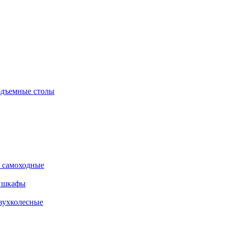
дъемные столы
 самоходные
е шкафы
вухколесные