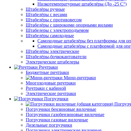
Низкотемпературные штабелёры (До -25 C°)
Штабелёры ручные
Штабелёры с весами
Штабелёры с противовесом
Штабелёры с широкими опорными вилами
Штабелеры с электроподъемом
Штабелёры самоходные
Самоходные штабелёры без платформы для оп
Самоходные штабелёры с платформой для опе
Штабелёры электрические
Штабелёры-бочкокантователи
Электрические штабелеры
Ричтраки
Бюджетные ричтраки
Мини-ричтраки
Многоходовые ричтраки
Ричтраки с кабиной
Электрические ричтраки
Погрузчики
Погрузч
Погрузчики бензиновые вилочные
Погрузчики газобензиновые вилочные
Погрузчики газовые вилочные
Дизельные погрузчики
Погрузчики электрические вилочные