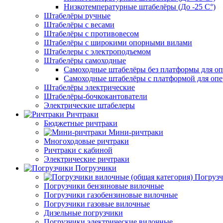
Низкотемпературные штабелёры (До -25 C°)
Штабелёры ручные
Штабелёры с весами
Штабелёры с противовесом
Штабелёры с широкими опорными вилами
Штабелеры с электроподъемом
Штабелёры самоходные
Самоходные штабелёры без платформы для оп
Самоходные штабелёры с платформой для опе
Штабелёры электрические
Штабелёры-бочкокантователи
Электрические штабелеры
Ричтраки
Бюджетные ричтраки
Мини-ричтраки
Многоходовые ричтраки
Ричтраки с кабиной
Электрические ричтраки
Погрузчики
Погрузч
Погрузчики бензиновые вилочные
Погрузчики газобензиновые вилочные
Погрузчики газовые вилочные
Дизельные погрузчики
Погрузчики электрические вилочные