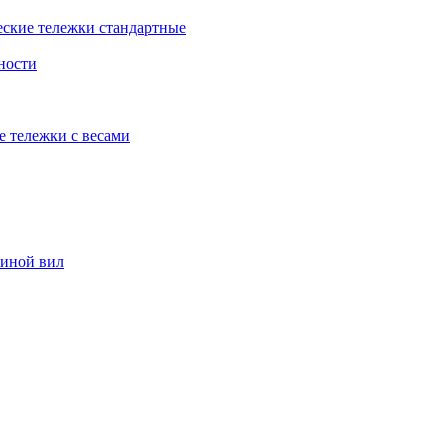
еские тележки стандартные
ности
е тележки с весами
риной вил