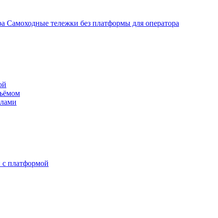
Самоходные тележки без платформы для оператора
ой
дъёмом
илами
 с платформой