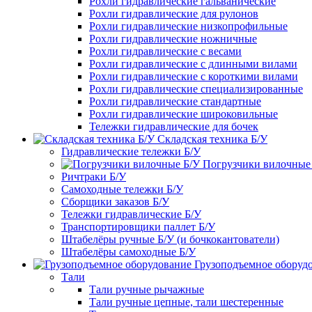
Рохли гидравлические гальванические
Рохли гидравлические для рулонов
Рохли гидравлические низкопрофильные
Рохли гидравлические ножничные
Рохли гидравлические с весами
Рохли гидравлические с длинными вилами
Рохли гидравлические с короткими вилами
Рохли гидравлические специализированные
Рохли гидравлические стандартные
Рохли гидравлические широковильные
Тележки гидравлические для бочек
Складская техника Б/У
Гидравлические тележки Б/У
Погрузчики вилочные
Ричтраки Б/У
Самоходные тележки Б/У
Сборщики заказов Б/У
Тележки гидравлические Б/У
Транспортировщики паллет Б/У
Штабелёры ручные Б/У (и бочкокантователи)
Штабелёры самоходные Б/У
Грузоподъемное оборуд
Тали
Тали ручные рычажные
Тали ручные цепные, тали шестеренные