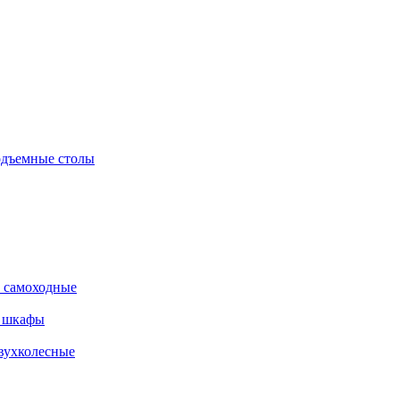
дъемные столы
 самоходные
е шкафы
вухколесные