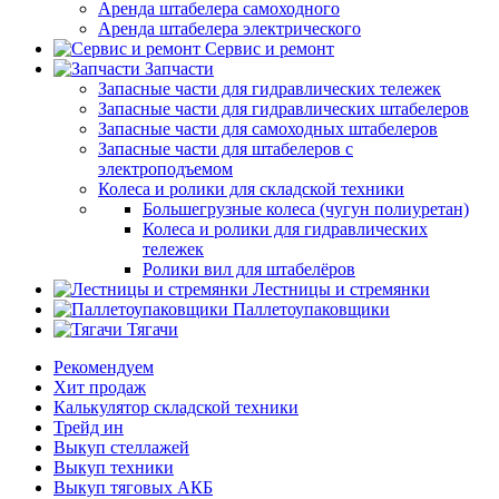
Аренда штабелера самоходного
Аренда штабелера электрического
Сервис и ремонт
Запчасти
Запасные части для гидравлических тележек
Запасные части для гидравлических штабелеров
Запасные части для самоходных штабелеров
Запасные части для штабелеров с
электроподъемом
Колеса и ролики для складской техники
Большегрузные колеса (чугун полиуретан)
Колеса и ролики для гидравлических
тележек
Ролики вил для штабелёров
Лестницы и стремянки
Паллетоупаковщики
Тягачи
Рекомендуем
Хит продаж
Калькулятор складской техники
Трейд ин
Выкуп стеллажей
Выкуп техники
Выкуп тяговых АКБ