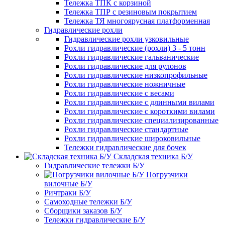
Тележка ТПК с корзиной
Тележка ТПР с резиновым покрытием
Тележка ТЯ многоярусная платформенная
Гидравлические рохли
Гидравлические рохли узковильные
Рохли гидравлические (рохли) 3 - 5 тонн
Рохли гидравлические гальванические
Рохли гидравлические для рулонов
Рохли гидравлические низкопрофильные
Рохли гидравлические ножничные
Рохли гидравлические с весами
Рохли гидравлические с длинными вилами
Рохли гидравлические с короткими вилами
Рохли гидравлические специализированные
Рохли гидравлические стандартные
Рохли гидравлические широковильные
Тележки гидравлические для бочек
Складская техника Б/У
Гидравлические тележки Б/У
Погрузчики
вилочные Б/У
Ричтраки Б/У
Самоходные тележки Б/У
Сборщики заказов Б/У
Тележки гидравлические Б/У