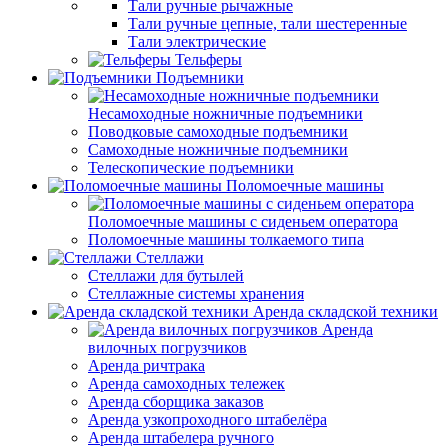
Тали ручные рычажные
Тали ручные цепные, тали шестеренные
Тали электрические
Тельферы
Подъемники
Несамоходные ножничные подъемники
Поводковые самоходные подъемники
Самоходные ножничные подъемники
Телескопические подъемники
Поломоечные машины
Поломоечные машины с сиденьем оператора
Поломоечные машины толкаемого типа
Стеллажи
Стеллажи для бутылей
Стеллажные системы хранения
Аренда складской техники
Аренда
вилочных погрузчиков
Аренда ричтрака
Аренда самоходных тележек
Аренда сборщика заказов
Аренда узкопроходного штабелёра
Аренда штабелера ручного