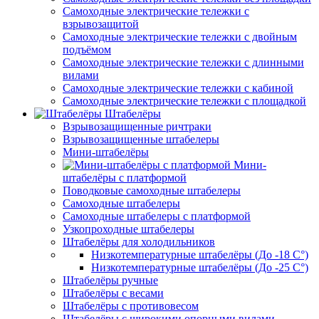
Самоходные электрические тележки с
взрывозащитой
Самоходные электрические тележки с двойным
подъёмом
Самоходные электрические тележки с длинными
вилами
Самоходные электрические тележки с кабиной
Самоходные электрические тележки с площадкой
Штабелёры
Взрывозащищенные ричтраки
Взрывозащищенные штабелеры
Мини-штабелёры
Мини-
штабелёры с платформой
Поводковые самоходные штабелеры
Самоходные штабелеры
Самоходные штабелеры с платформой
Узкопроходные штабелеры
Штабелёры для холодильников
Низкотемпературные штабелёры (До -18 C°)
Низкотемпературные штабелёры (До -25 C°)
Штабелёры ручные
Штабелёры с весами
Штабелёры с противовесом
Штабелёры с широкими опорными вилами