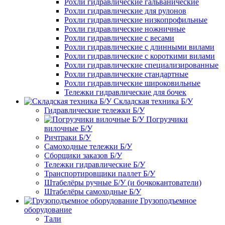
Рохли гидравлические гальванические
Рохли гидравлические для рулонов
Рохли гидравлические низкопрофильные
Рохли гидравлические ножничные
Рохли гидравлические с весами
Рохли гидравлические с длинными вилами
Рохли гидравлические с короткими вилами
Рохли гидравлические специализированные
Рохли гидравлические стандартные
Рохли гидравлические широковильные
Тележки гидравлические для бочек
Складская техника Б/У
Гидравлические тележки Б/У
Погрузчики
вилочные Б/У
Ричтраки Б/У
Самоходные тележки Б/У
Сборщики заказов Б/У
Тележки гидравлические Б/У
Транспортировщики паллет Б/У
Штабелёры ручные Б/У (и бочкокантователи)
Штабелёры самоходные Б/У
Грузоподъемное
оборудование
Тали