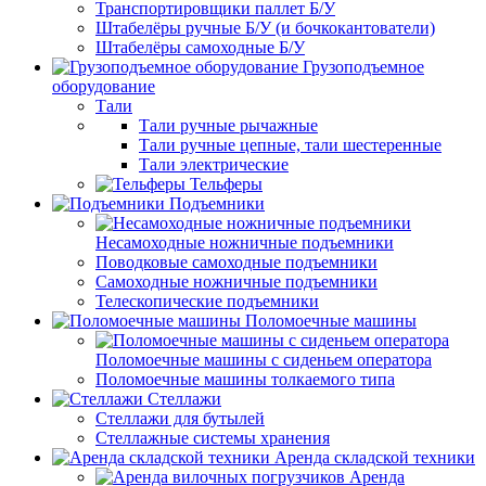
Транспортировщики паллет Б/У
Штабелёры ручные Б/У (и бочкокантователи)
Штабелёры самоходные Б/У
Грузоподъемное
оборудование
Тали
Тали ручные рычажные
Тали ручные цепные, тали шестеренные
Тали электрические
Тельферы
Подъемники
Несамоходные ножничные подъемники
Поводковые самоходные подъемники
Самоходные ножничные подъемники
Телескопические подъемники
Поломоечные машины
Поломоечные машины с сиденьем оператора
Поломоечные машины толкаемого типа
Стеллажи
Стеллажи для бутылей
Стеллажные системы хранения
Аренда складской техники
Аренда