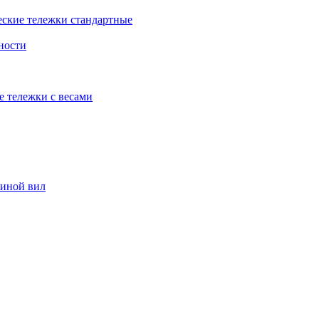
еские тележки стандартные
ности
е тележки с весами
риной вил