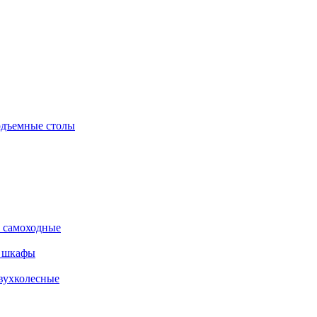
дъемные столы
 самоходные
е шкафы
вухколесные