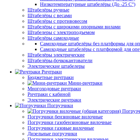
Низкотемпературные штабелёры (До -25 C°)
Штабелёры ручные
Штабелёры с весами
Штабелёры с противовесом
Штабелёры с широкими опорными вилами
Штабелеры с электроподъемом
Штабелёры самоходные
Самоходные штабелёры без платформы для оп
Самоходные штабелёры с платформой для опе
Штабелёры электрические
Штабелёры-бочкокантователи
Электрические штабелеры
Ричтраки
Бюджетные ричтраки
Мини-ричтраки
Многоходовые ричтраки
Ричтраки с кабиной
Электрические ричтраки
Погрузчики
Погрузч
Погрузчики бензиновые вилочные
Погрузчики газобензиновые вилочные
Погрузчики газовые вилочные
Дизельные погрузчики
Погрузчики электрические вилочные