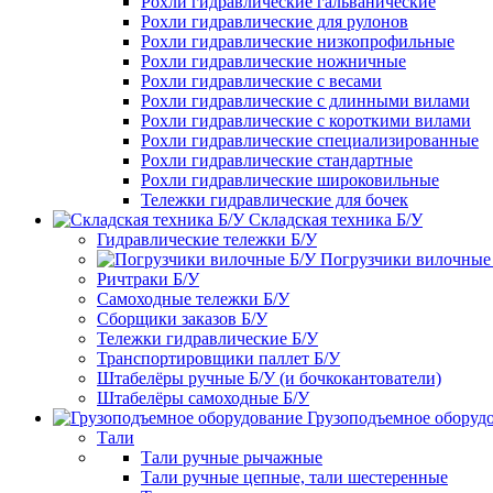
Рохли гидравлические гальванические
Рохли гидравлические для рулонов
Рохли гидравлические низкопрофильные
Рохли гидравлические ножничные
Рохли гидравлические с весами
Рохли гидравлические с длинными вилами
Рохли гидравлические с короткими вилами
Рохли гидравлические специализированные
Рохли гидравлические стандартные
Рохли гидравлические широковильные
Тележки гидравлические для бочек
Складская техника Б/У
Гидравлические тележки Б/У
Погрузчики вилочные
Ричтраки Б/У
Самоходные тележки Б/У
Сборщики заказов Б/У
Тележки гидравлические Б/У
Транспортировщики паллет Б/У
Штабелёры ручные Б/У (и бочкокантователи)
Штабелёры самоходные Б/У
Грузоподъемное оборуд
Тали
Тали ручные рычажные
Тали ручные цепные, тали шестеренные