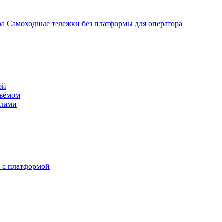
Самоходные тележки без платформы для оператора
ой
дъёмом
илами
 с платформой