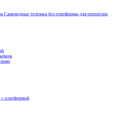
Самоходные тележки без платформы для оператора
ой
дъёмом
илами
 с платформой