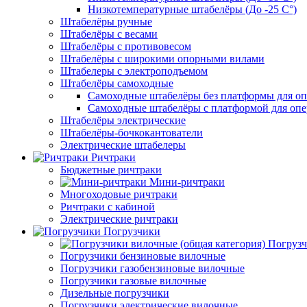
Низкотемпературные штабелёры (До -25 C°)
Штабелёры ручные
Штабелёры с весами
Штабелёры с противовесом
Штабелёры с широкими опорными вилами
Штабелеры с электроподъемом
Штабелёры самоходные
Самоходные штабелёры без платформы для оп
Самоходные штабелёры с платформой для опе
Штабелёры электрические
Штабелёры-бочкокантователи
Электрические штабелеры
Ричтраки
Бюджетные ричтраки
Мини-ричтраки
Многоходовые ричтраки
Ричтраки с кабиной
Электрические ричтраки
Погрузчики
Погрузч
Погрузчики бензиновые вилочные
Погрузчики газобензиновые вилочные
Погрузчики газовые вилочные
Дизельные погрузчики
Погрузчики электрические вилочные