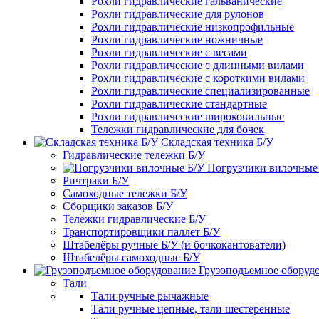
Рохли гидравлические гальванические
Рохли гидравлические для рулонов
Рохли гидравлические низкопрофильные
Рохли гидравлические ножничные
Рохли гидравлические с весами
Рохли гидравлические с длинными вилами
Рохли гидравлические с короткими вилами
Рохли гидравлические специализированные
Рохли гидравлические стандартные
Рохли гидравлические широковильные
Тележки гидравлические для бочек
Складская техника Б/У
Гидравлические тележки Б/У
Погрузчики вилочные
Ричтраки Б/У
Самоходные тележки Б/У
Сборщики заказов Б/У
Тележки гидравлические Б/У
Транспортировщики паллет Б/У
Штабелёры ручные Б/У (и бочкокантователи)
Штабелёры самоходные Б/У
Грузоподъемное оборуд
Тали
Тали ручные рычажные
Тали ручные цепные, тали шестеренные