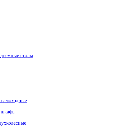
дъемные столы
 самоходные
е шкафы
вухколесные