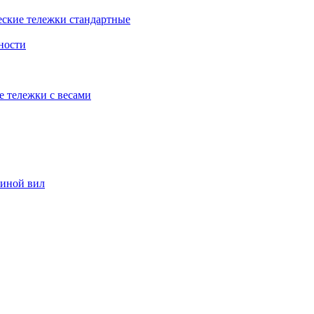
еские тележки стандартные
ности
е тележки с весами
риной вил