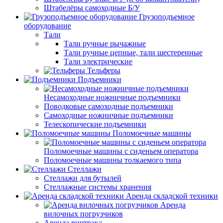
Штабелёры самоходные Б/У
Грузоподъемное
оборудование
Тали
Тали ручные рычажные
Тали ручные цепные, тали шестеренные
Тали электрические
Тельферы
Подъемники
Несамоходные ножничные подъемники
Поводковые самоходные подъемники
Самоходные ножничные подъемники
Телескопические подъемники
Поломоечные машины
Поломоечные машины с сиденьем оператора
Поломоечные машины толкаемого типа
Стеллажи
Стеллажи для бутылей
Стеллажные системы хранения
Аренда складской техники
Аренда
вилочных погрузчиков
Аренда ричтрака