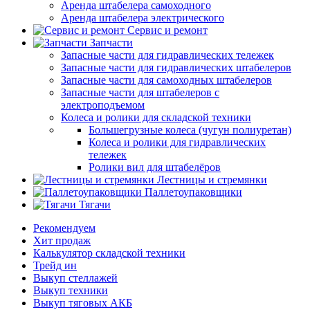
Аренда штабелера самоходного
Аренда штабелера электрического
Сервис и ремонт
Запчасти
Запасные части для гидравлических тележек
Запасные части для гидравлических штабелеров
Запасные части для самоходных штабелеров
Запасные части для штабелеров с
электроподъемом
Колеса и ролики для складской техники
Большегрузные колеса (чугун полиуретан)
Колеса и ролики для гидравлических
тележек
Ролики вил для штабелёров
Лестницы и стремянки
Паллетоупаковщики
Тягачи
Рекомендуем
Хит продаж
Калькулятор складской техники
Трейд ин
Выкуп стеллажей
Выкуп техники
Выкуп тяговых АКБ