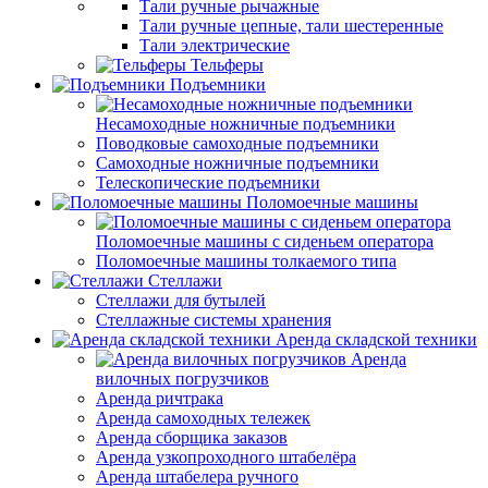
Тали ручные рычажные
Тали ручные цепные, тали шестеренные
Тали электрические
Тельферы
Подъемники
Несамоходные ножничные подъемники
Поводковые самоходные подъемники
Самоходные ножничные подъемники
Телескопические подъемники
Поломоечные машины
Поломоечные машины с сиденьем оператора
Поломоечные машины толкаемого типа
Стеллажи
Стеллажи для бутылей
Стеллажные системы хранения
Аренда складской техники
Аренда
вилочных погрузчиков
Аренда ричтрака
Аренда самоходных тележек
Аренда сборщика заказов
Аренда узкопроходного штабелёра
Аренда штабелера ручного