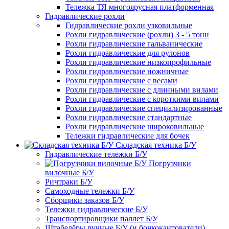
Тележка ТЯ многоярусная платформенная
Гидравлические рохли
Гидравлические рохли узковильные
Рохли гидравлические (рохли) 3 - 5 тонн
Рохли гидравлические гальванические
Рохли гидравлические для рулонов
Рохли гидравлические низкопрофильные
Рохли гидравлические ножничные
Рохли гидравлические с весами
Рохли гидравлические с длинными вилами
Рохли гидравлические с короткими вилами
Рохли гидравлические специализированные
Рохли гидравлические стандартные
Рохли гидравлические широковильные
Тележки гидравлические для бочек
Складская техника Б/У
Гидравлические тележки Б/У
Погрузчики
вилочные Б/У
Ричтраки Б/У
Самоходные тележки Б/У
Сборщики заказов Б/У
Тележки гидравлические Б/У
Транспортировщики паллет Б/У
Штабелёры ручные Б/У (и бочкокантователи)