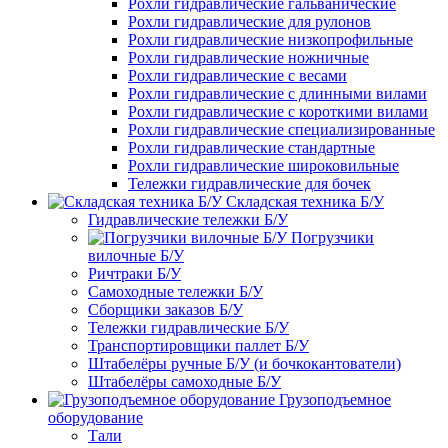
Рохли гидравлические гальванические
Рохли гидравлические для рулонов
Рохли гидравлические низкопрофильные
Рохли гидравлические ножничные
Рохли гидравлические с весами
Рохли гидравлические с длинными вилами
Рохли гидравлические с короткими вилами
Рохли гидравлические специализированные
Рохли гидравлические стандартные
Рохли гидравлические широковильные
Тележки гидравлические для бочек
Складская техника Б/У
Гидравлические тележки Б/У
Погрузчики
вилочные Б/У
Ричтраки Б/У
Самоходные тележки Б/У
Сборщики заказов Б/У
Тележки гидравлические Б/У
Транспортировщики паллет Б/У
Штабелёры ручные Б/У (и бочкокантователи)
Штабелёры самоходные Б/У
Грузоподъемное
оборудование
Тали