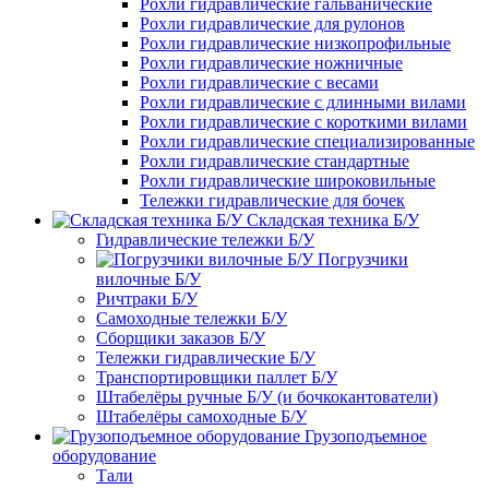
Рохли гидравлические гальванические
Рохли гидравлические для рулонов
Рохли гидравлические низкопрофильные
Рохли гидравлические ножничные
Рохли гидравлические с весами
Рохли гидравлические с длинными вилами
Рохли гидравлические с короткими вилами
Рохли гидравлические специализированные
Рохли гидравлические стандартные
Рохли гидравлические широковильные
Тележки гидравлические для бочек
Складская техника Б/У
Гидравлические тележки Б/У
Погрузчики
вилочные Б/У
Ричтраки Б/У
Самоходные тележки Б/У
Сборщики заказов Б/У
Тележки гидравлические Б/У
Транспортировщики паллет Б/У
Штабелёры ручные Б/У (и бочкокантователи)
Штабелёры самоходные Б/У
Грузоподъемное
оборудование
Тали