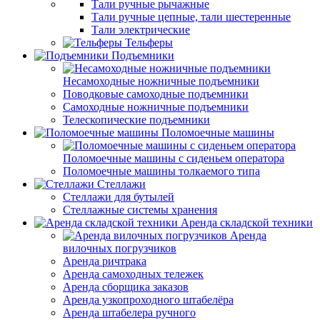
Тали ручные рычажные
Тали ручные цепные, тали шестеренные
Тали электрические
Тельферы
Подъемники
Несамоходные ножничные подъемники
Поводковые самоходные подъемники
Самоходные ножничные подъемники
Телескопические подъемники
Поломоечные машины
Поломоечные машины с сиденьем оператора
Поломоечные машины толкаемого типа
Стеллажи
Стеллажи для бутылей
Стеллажные системы хранения
Аренда складской техники
Аренда
вилочных погрузчиков
Аренда ричтрака
Аренда самоходных тележек
Аренда сборщика заказов
Аренда узкопроходного штабелёра
Аренда штабелера ручного