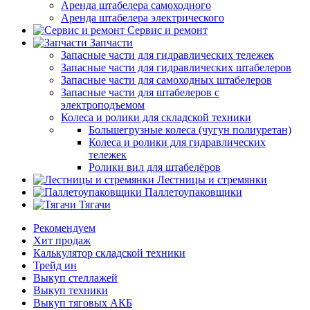
Аренда штабелера самоходного
Аренда штабелера электрического
Сервис и ремонт
Запчасти
Запасные части для гидравлических тележек
Запасные части для гидравлических штабелеров
Запасные части для самоходных штабелеров
Запасные части для штабелеров с
электроподъемом
Колеса и ролики для складской техники
Большегрузные колеса (чугун полиуретан)
Колеса и ролики для гидравлических
тележек
Ролики вил для штабелёров
Лестницы и стремянки
Паллетоупаковщики
Тягачи
Рекомендуем
Хит продаж
Калькулятор складской техники
Трейд ин
Выкуп стеллажей
Выкуп техники
Выкуп тяговых АКБ