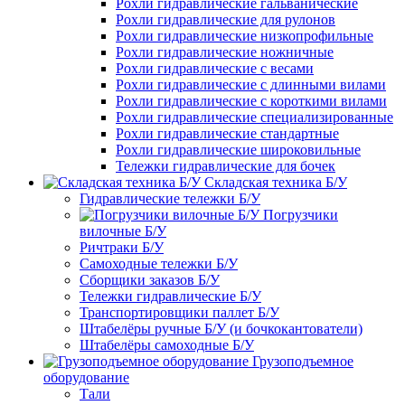
Рохли гидравлические гальванические
Рохли гидравлические для рулонов
Рохли гидравлические низкопрофильные
Рохли гидравлические ножничные
Рохли гидравлические с весами
Рохли гидравлические с длинными вилами
Рохли гидравлические с короткими вилами
Рохли гидравлические специализированные
Рохли гидравлические стандартные
Рохли гидравлические широковильные
Тележки гидравлические для бочек
Складская техника Б/У
Гидравлические тележки Б/У
Погрузчики
вилочные Б/У
Ричтраки Б/У
Самоходные тележки Б/У
Сборщики заказов Б/У
Тележки гидравлические Б/У
Транспортировщики паллет Б/У
Штабелёры ручные Б/У (и бочкокантователи)
Штабелёры самоходные Б/У
Грузоподъемное
оборудование
Тали