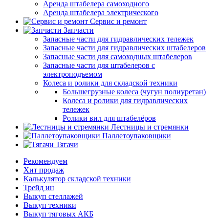
Аренда штабелера самоходного
Аренда штабелера электрического
Сервис и ремонт
Запчасти
Запасные части для гидравлических тележек
Запасные части для гидравлических штабелеров
Запасные части для самоходных штабелеров
Запасные части для штабелеров с
электроподъемом
Колеса и ролики для складской техники
Большегрузные колеса (чугун полиуретан)
Колеса и ролики для гидравлических
тележек
Ролики вил для штабелёров
Лестницы и стремянки
Паллетоупаковщики
Тягачи
Рекомендуем
Хит продаж
Калькулятор складской техники
Трейд ин
Выкуп стеллажей
Выкуп техники
Выкуп тяговых АКБ