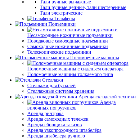
Тали ручные рычажные
Тали ручные цепные, тали шестеренные
Тали электрические
Тельферы
Подъемники
Несамоходные ножничные подъемники
Поводковые самоходные подъемники
Самоходные ножничные подъемники
Телескопические подъемники
Поломоечные машины
Поломоечные машины с сиденьем оператора
Поломоечные машины толкаемого типа
Стеллажи
Стеллажи для бутылей
Стеллажные системы хранения
Аренда складской техники
Аренда
вилочных погрузчиков
Аренда ричтрака
Аренда самоходных тележек
Аренда сборщика заказов
Аренда узкопроходного штабелёра
Аренда штабелера ручного