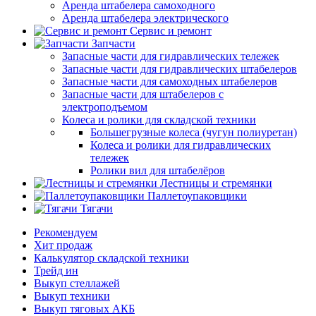
Аренда штабелера самоходного
Аренда штабелера электрического
Сервис и ремонт
Запчасти
Запасные части для гидравлических тележек
Запасные части для гидравлических штабелеров
Запасные части для самоходных штабелеров
Запасные части для штабелеров с
электроподъемом
Колеса и ролики для складской техники
Большегрузные колеса (чугун полиуретан)
Колеса и ролики для гидравлических
тележек
Ролики вил для штабелёров
Лестницы и стремянки
Паллетоупаковщики
Тягачи
Рекомендуем
Хит продаж
Калькулятор складской техники
Трейд ин
Выкуп стеллажей
Выкуп техники
Выкуп тяговых АКБ