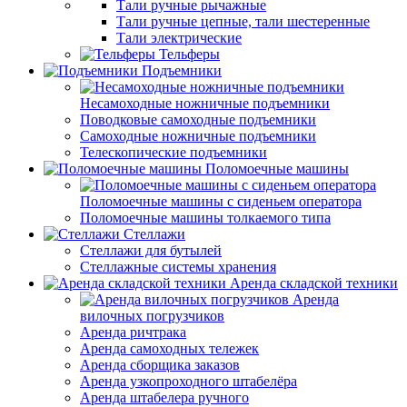
Тали ручные рычажные
Тали ручные цепные, тали шестеренные
Тали электрические
Тельферы
Подъемники
Несамоходные ножничные подъемники
Поводковые самоходные подъемники
Самоходные ножничные подъемники
Телескопические подъемники
Поломоечные машины
Поломоечные машины с сиденьем оператора
Поломоечные машины толкаемого типа
Стеллажи
Стеллажи для бутылей
Стеллажные системы хранения
Аренда складской техники
Аренда
вилочных погрузчиков
Аренда ричтрака
Аренда самоходных тележек
Аренда сборщика заказов
Аренда узкопроходного штабелёра
Аренда штабелера ручного