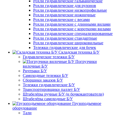
Рохли гидравлические гальванические
Рохли гидравлические для рулонов
Рохли гидравлические низкопрофильные
Рохли гидравлические ножничные
Рохли гидравлические с весами
Рохли гидравлические с длинными вилами
Рохли гидравлические с короткими вилами
Рохли гидравлические специализированные
Рохли гидравлические стандартные
Рохли гидравлические широковильные
Тележки гидравлические для бочек
Складская техника Б/У
Гидравлические тележки Б/У
Погрузчики
вилочные Б/У
Ричтраки Б/У
Самоходные тележки Б/У
Сборщики заказов Б/У
Тележки гидравлические Б/У
Транспортировщики паллет Б/У
Штабелёры ручные Б/У (и бочкокантователи)
Штабелёры самоходные Б/У
Грузоподъемное
оборудование
Тали