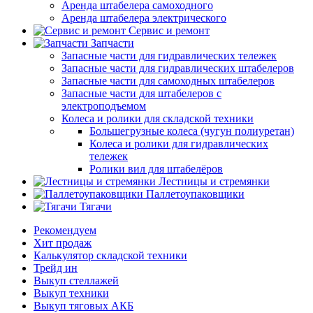
Аренда штабелера самоходного
Аренда штабелера электрического
Сервис и ремонт
Запчасти
Запасные части для гидравлических тележек
Запасные части для гидравлических штабелеров
Запасные части для самоходных штабелеров
Запасные части для штабелеров с
электроподъемом
Колеса и ролики для складской техники
Большегрузные колеса (чугун полиуретан)
Колеса и ролики для гидравлических
тележек
Ролики вил для штабелёров
Лестницы и стремянки
Паллетоупаковщики
Тягачи
Рекомендуем
Хит продаж
Калькулятор складской техники
Трейд ин
Выкуп стеллажей
Выкуп техники
Выкуп тяговых АКБ