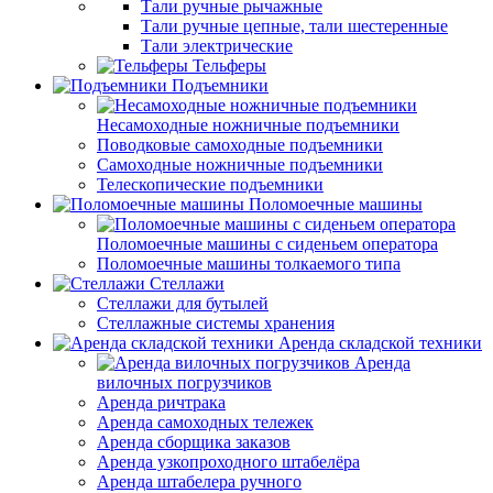
Тали ручные рычажные
Тали ручные цепные, тали шестеренные
Тали электрические
Тельферы
Подъемники
Несамоходные ножничные подъемники
Поводковые самоходные подъемники
Самоходные ножничные подъемники
Телескопические подъемники
Поломоечные машины
Поломоечные машины с сиденьем оператора
Поломоечные машины толкаемого типа
Стеллажи
Стеллажи для бутылей
Стеллажные системы хранения
Аренда складской техники
Аренда
вилочных погрузчиков
Аренда ричтрака
Аренда самоходных тележек
Аренда сборщика заказов
Аренда узкопроходного штабелёра
Аренда штабелера ручного