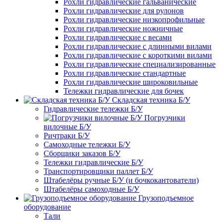
Рохли гидравлические гальванические
Рохли гидравлические для рулонов
Рохли гидравлические низкопрофильные
Рохли гидравлические ножничные
Рохли гидравлические с весами
Рохли гидравлические с длинными вилами
Рохли гидравлические с короткими вилами
Рохли гидравлические специализированные
Рохли гидравлические стандартные
Рохли гидравлические широковильные
Тележки гидравлические для бочек
Складская техника Б/У
Гидравлические тележки Б/У
Погрузчики
вилочные Б/У
Ричтраки Б/У
Самоходные тележки Б/У
Сборщики заказов Б/У
Тележки гидравлические Б/У
Транспортировщики паллет Б/У
Штабелёры ручные Б/У (и бочкокантователи)
Штабелёры самоходные Б/У
Грузоподъемное
оборудование
Тали