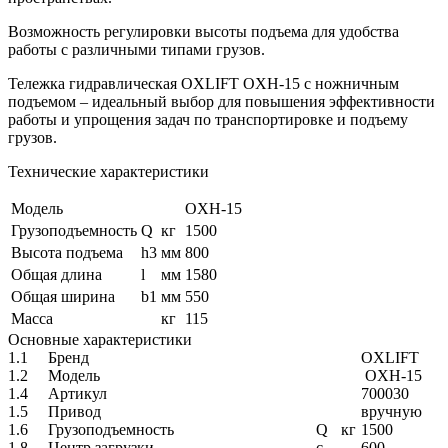
Возможность регулировки высоты подъема для удобства
работы с различными типами грузов.
Тележка гидравлическая OXLIFT OXH-15 с ножничным
подъемом – идеальный выбор для повышения эффективности
работы и упрощения задач по транспортировке и подъему
грузов.
Технические характеристики
Модель
OXH-15
Грузоподъемность
Q
кг
1500
Высота подъема
h3
мм
800
Общая длина
l
мм
1580
Общая ширина
b1
мм
550
Масса
кг
115
Основные характеристики
1.1
Бренд
OXLIFT
1.2
Модель
OXH-15
1.4
Артикул
700030
1.5
Привод
вручную
1.6
Грузоподъемность
Q
кг
1500
1.8
Центр загрузки
c
600