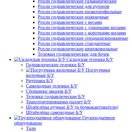
Рохли гидравлические гальванические
Рохли гидравлические для рулонов
Рохли гидравлические низкопрофильные
Рохли гидравлические ножничные
Рохли гидравлические с весами
Рохли гидравлические с длинными вилами
Рохли гидравлические с короткими вилами
Рохли гидравлические специализированные
Рохли гидравлические стандартные
Рохли гидравлические широковильные
Тележки гидравлические для бочек
Складская техника Б/У
Гидравлические тележки Б/У
Погрузчики
вилочные Б/У
Ричтраки Б/У
Самоходные тележки Б/У
Сборщики заказов Б/У
Тележки гидравлические Б/У
Транспортировщики паллет Б/У
Штабелёры ручные Б/У (и бочкокантователи)
Штабелёры самоходные Б/У
Грузоподъемное
оборудование
Тали