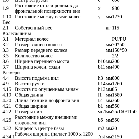
Расстояние от оси роликов до
1.9
x
980
фронтальной поверхности вил
1.10
Расстояние между осями колес
y
мм
1230
Вес
2.1
Собственный вес
кг
115
Колеса/шины
3.1
Материал колес
PU/PU
3.2
Размер заднего колеса
мм
70*50
3.3
Размер переднего колеса
мм
150*50
3.5
Количество колес
2/2
3.6
Ширина переднего моста
b10
мм
200
3.7
Ширина колеи, сзади
b11
мм
490
Размеры
4.4
Высота подъёма вил
h3
мм
800
4.9
Высота ручки
h14
мм
1260
4.15
Высота по опущенным вилам
h13
мм
85
4.19
Общая длина
l1
мм
1580
4.20
Длина техники до фронта вил
l2
мм
360
4.21
Общая ширина
b1
мм
550
4.22
Размеры вил
s/e/l
мм
55/160/1150
Расстояние между внешними
4.25
b5
мм
550
сторонами вил
4.32
Клиренс в центре базы
m2
мм
20
Рабочая ширина (паллет 1000 х 1200
4.34.1
Ast
мм
2150