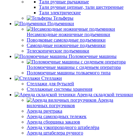
Тали ручные рычажные
Тали ручные цепные, тали шестеренные
Тали электрические
Тельферы
Подъемники
Несамоходные ножничные подъемники
Поводковые самоходные подъемники
Самоходные ножничные подъемники
Телескопические подъемники
Поломоечные машины
Поломоечные машины с сиденьем оператора
Поломоечные машины толкаемого типа
Стеллажи
Стеллажи для бутылей
Стеллажные системы хранения
Аренда складской техники
Аренда
вилочных погрузчиков
Аренда ричтрака
Аренда самоходных тележек
Аренда сборщика заказов
Аренда узкопроходного штабелёра
Аренда штабелера ручного