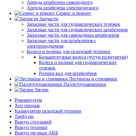
Аренда штабелера самоходного
Аренда штабелера электрического
Сервис и ремонт
Запчасти
Запасные части для гидравлических тележек
Запасные части для гидравлических штабелеров
Запасные части для самоходных штабелеров
Запасные части для штабелеров с
электроподъемом
Колеса и ролики для складской техники
Большегрузные колеса (чугун полиуретан)
Колеса и ролики для гидравлических
тележек
Ролики вил для штабелёров
Лестницы и стремянки
Паллетоупаковщики
Тягачи
Рекомендуем
Хит продаж
Калькулятор складской техники
Трейд ин
Выкуп стеллажей
Выкуп техники
Выкуп тяговых АКБ