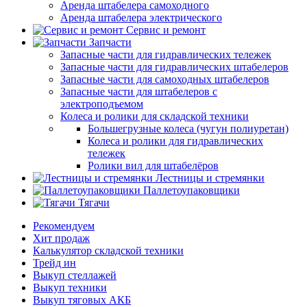
Аренда штабелера самоходного
Аренда штабелера электрического
Сервис и ремонт
Запчасти
Запасные части для гидравлических тележек
Запасные части для гидравлических штабелеров
Запасные части для самоходных штабелеров
Запасные части для штабелеров с
электроподъемом
Колеса и ролики для складской техники
Большегрузные колеса (чугун полиуретан)
Колеса и ролики для гидравлических
тележек
Ролики вил для штабелёров
Лестницы и стремянки
Паллетоупаковщики
Тягачи
Рекомендуем
Хит продаж
Калькулятор складской техники
Трейд ин
Выкуп стеллажей
Выкуп техники
Выкуп тяговых АКБ