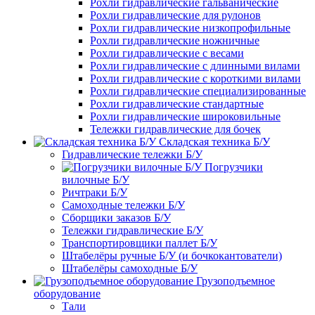
Рохли гидравлические гальванические
Рохли гидравлические для рулонов
Рохли гидравлические низкопрофильные
Рохли гидравлические ножничные
Рохли гидравлические с весами
Рохли гидравлические с длинными вилами
Рохли гидравлические с короткими вилами
Рохли гидравлические специализированные
Рохли гидравлические стандартные
Рохли гидравлические широковильные
Тележки гидравлические для бочек
Складская техника Б/У
Гидравлические тележки Б/У
Погрузчики
вилочные Б/У
Ричтраки Б/У
Самоходные тележки Б/У
Сборщики заказов Б/У
Тележки гидравлические Б/У
Транспортировщики паллет Б/У
Штабелёры ручные Б/У (и бочкокантователи)
Штабелёры самоходные Б/У
Грузоподъемное
оборудование
Тали