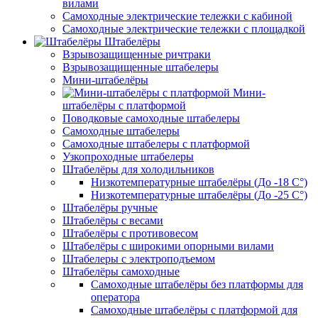
вилами
Самоходные электрические тележки с кабиной
Самоходные электрические тележки с площадкой
Штабелёры
Взрывозащищенные ричтраки
Взрывозащищенные штабелеры
Мини-штабелёры
Мини-
штабелёры с платформой
Поводковые самоходные штабелеры
Самоходные штабелеры
Самоходные штабелеры с платформой
Узкопроходные штабелеры
Штабелёры для холодильников
Низкотемпературные штабелёры (До -18 C°)
Низкотемпературные штабелёры (До -25 C°)
Штабелёры ручные
Штабелёры с весами
Штабелёры с противовесом
Штабелёры с широкими опорными вилами
Штабелеры с электроподъемом
Штабелёры самоходные
Самоходные штабелёры без платформы для
оператора
Самоходные штабелёры с платформой для