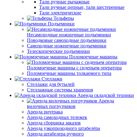
Тали ручные рычажные
Тали ручные цепные, тали шестеренные
Тали электрические
Тельферы
Подъемники
Несамоходные ножничные подъемники
Поводковые самоходные подъемники
Самоходные ножничные подъемники
Телескопические подъемники
Поломоечные машины
Поломоечные машины с сиденьем оператора
Поломоечные машины толкаемого типа
Стеллажи
Стеллажи для бутылей
Стеллажные системы хранения
Аренда складской техники
Аренда
вилочных погрузчиков
Аренда ричтрака
Аренда самоходных тележек
Аренда сборщика заказов
Аренда узкопроходного штабелёра
Аренда штабелера ручного