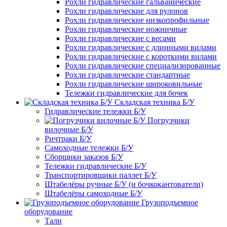
Рохли гидравлические гальванические
Рохли гидравлические для рулонов
Рохли гидравлические низкопрофильные
Рохли гидравлические ножничные
Рохли гидравлические с весами
Рохли гидравлические с длинными вилами
Рохли гидравлические с короткими вилами
Рохли гидравлические специализированные
Рохли гидравлические стандартные
Рохли гидравлические широковильные
Тележки гидравлические для бочек
Складская техника Б/У
Гидравлические тележки Б/У
Погрузчики
вилочные Б/У
Ричтраки Б/У
Самоходные тележки Б/У
Сборщики заказов Б/У
Тележки гидравлические Б/У
Транспортировщики паллет Б/У
Штабелёры ручные Б/У (и бочкокантователи)
Штабелёры самоходные Б/У
Грузоподъемное
оборудование
Тали