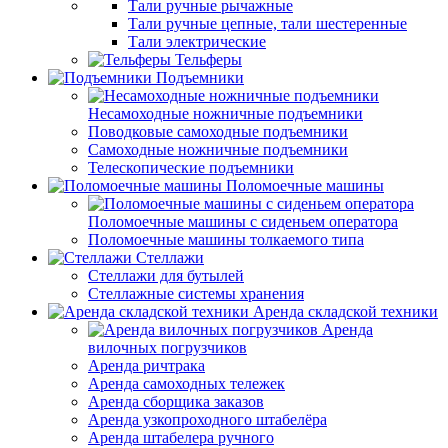
Тали ручные рычажные
Тали ручные цепные, тали шестеренные
Тали электрические
Тельферы
Подъемники
Несамоходные ножничные подъемники
Поводковые самоходные подъемники
Самоходные ножничные подъемники
Телескопические подъемники
Поломоечные машины
Поломоечные машины с сиденьем оператора
Поломоечные машины толкаемого типа
Стеллажи
Стеллажи для бутылей
Стеллажные системы хранения
Аренда складской техники
Аренда
вилочных погрузчиков
Аренда ричтрака
Аренда самоходных тележек
Аренда сборщика заказов
Аренда узкопроходного штабелёра
Аренда штабелера ручного