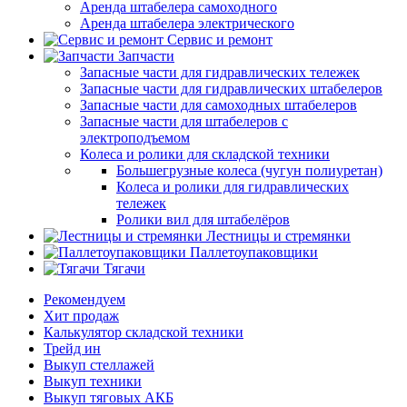
Аренда штабелера самоходного
Аренда штабелера электрического
Сервис и ремонт
Запчасти
Запасные части для гидравлических тележек
Запасные части для гидравлических штабелеров
Запасные части для самоходных штабелеров
Запасные части для штабелеров с
электроподъемом
Колеса и ролики для складской техники
Большегрузные колеса (чугун полиуретан)
Колеса и ролики для гидравлических
тележек
Ролики вил для штабелёров
Лестницы и стремянки
Паллетоупаковщики
Тягачи
Рекомендуем
Хит продаж
Калькулятор складской техники
Трейд ин
Выкуп стеллажей
Выкуп техники
Выкуп тяговых АКБ