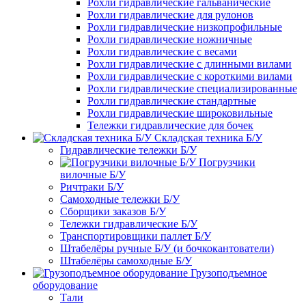
Рохли гидравлические гальванические
Рохли гидравлические для рулонов
Рохли гидравлические низкопрофильные
Рохли гидравлические ножничные
Рохли гидравлические с весами
Рохли гидравлические с длинными вилами
Рохли гидравлические с короткими вилами
Рохли гидравлические специализированные
Рохли гидравлические стандартные
Рохли гидравлические широковильные
Тележки гидравлические для бочек
Складская техника Б/У
Гидравлические тележки Б/У
Погрузчики
вилочные Б/У
Ричтраки Б/У
Самоходные тележки Б/У
Сборщики заказов Б/У
Тележки гидравлические Б/У
Транспортировщики паллет Б/У
Штабелёры ручные Б/У (и бочкокантователи)
Штабелёры самоходные Б/У
Грузоподъемное
оборудование
Тали