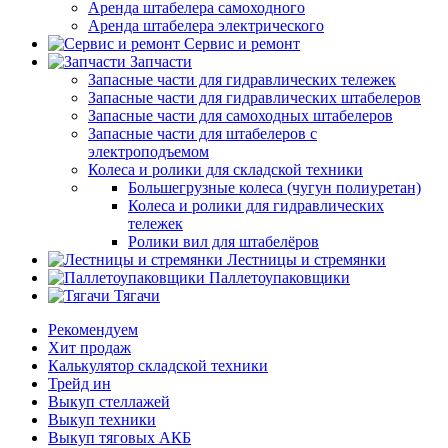
Аренда штабелера самоходного
Аренда штабелера электрического
Сервис и ремонт
Запчасти
Запасные части для гидравлических тележек
Запасные части для гидравлических штабелеров
Запасные части для самоходных штабелеров
Запасные части для штабелеров с
электроподъемом
Колеса и ролики для складской техники
Большегрузные колеса (чугун полиуретан)
Колеса и ролики для гидравлических
тележек
Ролики вил для штабелёров
Лестницы и стремянки
Паллетоупаковщики
Тягачи
Рекомендуем
Хит продаж
Калькулятор складской техники
Трейд ин
Выкуп стеллажей
Выкуп техники
Выкуп тяговых АКБ