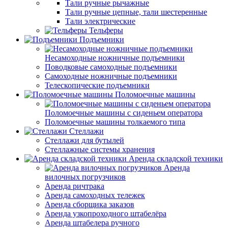
Тали ручные рычажные
Тали ручные цепные, тали шестеренные
Тали электрические
Тельферы
Подъемники
Несамоходные ножничные подъемники
Поводковые самоходные подъемники
Самоходные ножничные подъемники
Телескопические подъемники
Поломоечные машины
Поломоечные машины с сиденьем оператора
Поломоечные машины толкаемого типа
Стеллажи
Стеллажи для бутылей
Стеллажные системы хранения
Аренда складской техники
Аренда
вилочных погрузчиков
Аренда ричтрака
Аренда самоходных тележек
Аренда сборщика заказов
Аренда узкопроходного штабелёра
Аренда штабелера ручного