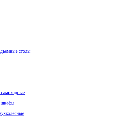
дъемные столы
 самоходные
е шкафы
вухколесные