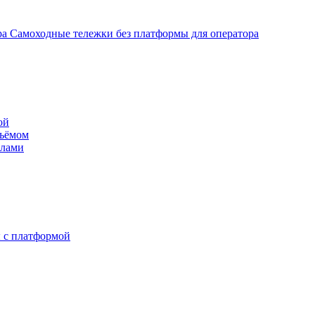
Самоходные тележки без платформы для оператора
ой
дъёмом
илами
 с платформой