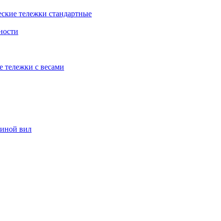
еские тележки стандартные
ности
е тележки с весами
риной вил