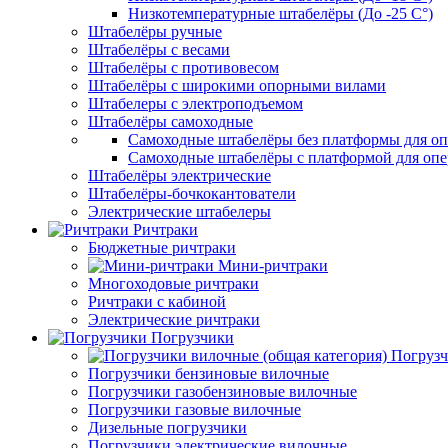
Низкотемпературные штабелёры (До -25 C°)
Штабелёры ручные
Штабелёры с весами
Штабелёры с противовесом
Штабелёры с широкими опорными вилами
Штабелеры с электроподъемом
Штабелёры самоходные
Самоходные штабелёры без платформы для оп
Самоходные штабелёры с платформой для опе
Штабелёры электрические
Штабелёры-бочкокантователи
Электрические штабелеры
Ричтраки
Бюджетные ричтраки
Мини-ричтраки
Многоходовые ричтраки
Ричтраки с кабиной
Электрические ричтраки
Погрузчики
Погрузч
Погрузчики бензиновые вилочные
Погрузчики газобензиновые вилочные
Погрузчики газовые вилочные
Дизельные погрузчики
Погрузчики электрические вилочные