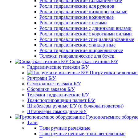
Рохли гидравлические гальванические
Рохли гидравлические для рулонов
Рохли гидравлические низкопрофильные
Рохли гидравлические ножничные
Рохли гидравлические с весами
Рохли гидравлические с длинными вилами
Рохли гидравлические с короткими вилами
Рохли гидравлические специализированные
Рохли гидравлические стандартные
Рохли гидравлические широковильные
Тележки гидравлические для бочек
Складская техника Б/У
Гидравлические тележки Б/У
Погрузчики вилочные
Ричтраки Б/У
Самоходные тележки Б/У
Сборщики заказов Б/У
Тележки гидравлические Б/У
Транспортировщики паллет Б/У
Штабелёры ручные Б/У (и бочкокантователи)
Штабелёры самоходные Б/У
Грузоподъемное оборуд
Тали
Тали ручные рычажные
Тали ручные цепные, тали шестеренные