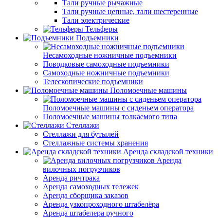
Тали ручные рычажные
Тали ручные цепные, тали шестеренные
Тали электрические
Тельферы
Подъемники
Несамоходные ножничные подъемники
Поводковые самоходные подъемники
Самоходные ножничные подъемники
Телескопические подъемники
Поломоечные машины
Поломоечные машины с сиденьем оператора
Поломоечные машины толкаемого типа
Стеллажи
Стеллажи для бутылей
Стеллажные системы хранения
Аренда складской техники
Аренда
вилочных погрузчиков
Аренда ричтрака
Аренда самоходных тележек
Аренда сборщика заказов
Аренда узкопроходного штабелёра
Аренда штабелера ручного