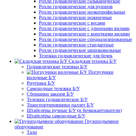
Рохли гидравлические гальванические
Рохли гидравлические для рулонов
Рохли гидравлические низкопрофильные
Рохли гидравлические ножничные
Рохли гидравлические с весами
Рохли гидравлические с длинными вилами
Рохли гидравлические с короткими вилами
Рохли гидравлические специализированные
Рохли гидравлические стандартные
Рохли гидравлические широковильные
Тележки гидравлические для бочек
Складская техника Б/У
Гидравлические тележки Б/У
Погрузчики
вилочные Б/У
Ричтраки Б/У
Самоходные тележки Б/У
Сборщики заказов Б/У
Тележки гидравлические Б/У
Транспортировщики паллет Б/У
Штабелёры ручные Б/У (и бочкокантователи)
Штабелёры самоходные Б/У
Грузоподъемное
оборудование
Тали