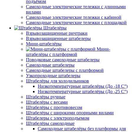
подъёмом
Самоходные электрические тележки с длинными
вилами
Самоходные электрические тележки с кабиной
Самоходные электрические тележки с площадкой
Штабелёры
Взрывозащищенные ричтраки
Взрывозащищенные штабелеры
Мини-штабелёры
Мини-
штабелёры с платформой
Поводковые самоходные штабелеры
Самоходные штабелеры
Самоходные штабелеры с платформой
Узкопроходные штабелеры
Штабелёры для холодильников
Низкотемпературные штабелёры (До -18 C°)
Низкотемпературные штабелёры (До -25 C°)
Штабелёры ручные
Штабелёры с весами
Штабелёры с противовесом
Штабелёры с широкими опорными вилами
Штабелеры с электроподъемом
Штабелёры самоходные
Самоходные штабелёры без платформы для