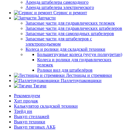
Аренда штабелера самоходного
Аренда штабелера электрического
Сервис и ремонт
Запчасти
Запасные части для гидравлических тележек
Запасные части для гидравлических штабелеров
Запасные части для самоходных штабелеров
Запасные части для штабелеров с
электроподъемом
Колеса и ролики для складской техники
Большегрузные колеса (чугун полиуретан)
Колеса и ролики для гидравлических
тележек
Ролики вил для штабелёров
Лестницы и стремянки
Паллетоупаковщики
Тягачи
Рекомендуем
Хит продаж
Калькулятор складской техники
Трейд ин
Выкуп стеллажей
Выкуп техники
Выкуп тяговых АКБ