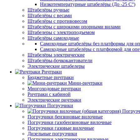
Низкотемпературные штабелёры (До -25 C°)
Штабелёры ручные
Штабелёры с весами
Штабелёры с противовесом
Штабелёры с широкими опорными вилами
Штабелеры с электроподъемом
Штабелёры самоходные
Самоходные штабелёры без платформы для оп
Самоходные штабелёры с платформой для опе
Штабелёры электрические
Штабелёры-бочкокантователи
Электрические штабелеры
Ричтраки
Бюджетные ричтраки
Мини-ричтраки
Многоходовые ричтраки
Ричтраки с кабиной
Электрические ричтраки
Погрузчики
Погрузч
Погрузчики бензиновые вилочные
Погрузчики газобензиновые вилочные
Погрузчики газовые вилочные
Дизельные погрузчики
Погрузчики электрические вилочные