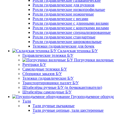
Рохли гидравлические гальванические
Рохли гидравлические для рулонов
Рохли гидравлические низкопрофильные
Рохли гидравлические ножничные
Рохли гидравлические с весами
Рохли гидравлические с длинными вилами
Рохли гидравлические с короткими вилами
Рохли гидравлические специализированные
Рохли гидравлические стандартные
Рохли гидравлические широковильные
Тележки гидравлические для бочек
Складская техника Б/У
Гидравлические тележки Б/У
Погрузчики вилочные
Ричтраки Б/У
Самоходные тележки Б/У
Сборщики заказов Б/У
Тележки гидравлические Б/У
Транспортировщики паллет Б/У
Штабелёры ручные Б/У (и бочкокантователи)
Штабелёры самоходные Б/У
Грузоподъемное оборуд
Тали
Тали ручные рычажные
Тали ручные цепные, тали шестеренные