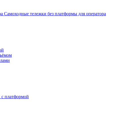
Самоходные тележки без платформы для оператора
ой
дъёмом
илами
 с платформой