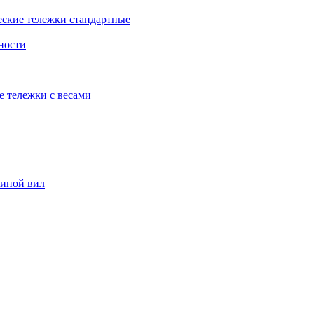
еские тележки стандартные
ности
е тележки с весами
риной вил