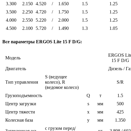
3.300
2.150
4.520
/
1.650
1.5
1.25
3.500
2.250
4.720
/
1.750
1.5
1.25
4.000
2.550
5.220
/
2.000
1.5
1.25
4.500
2.100
5.720
/
1.490
1.3
1.05
Все параметры ERGOS Lite 15 F D/G:
ERGOS Lit
Модель
15 F D/G
Двигатель
Дизель / Га
S (ведущее
Тип управления
колесо), R
S/R
(ведомое колесо)
Грузоподъемность
Q
т
1.5
Центр загрузки
s
мм
500
Центр тяжести
x
мм
425
Колесная база
y
мм
1.350
с грузом перед/
Загрузочная ось
кг
3.898 / 602