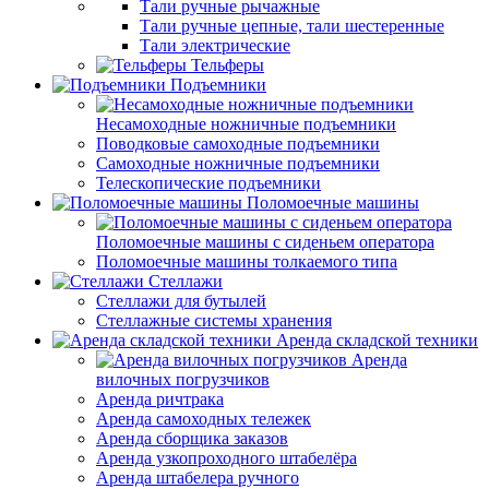
Тали ручные рычажные
Тали ручные цепные, тали шестеренные
Тали электрические
Тельферы
Подъемники
Несамоходные ножничные подъемники
Поводковые самоходные подъемники
Самоходные ножничные подъемники
Телескопические подъемники
Поломоечные машины
Поломоечные машины с сиденьем оператора
Поломоечные машины толкаемого типа
Стеллажи
Стеллажи для бутылей
Стеллажные системы хранения
Аренда складской техники
Аренда
вилочных погрузчиков
Аренда ричтрака
Аренда самоходных тележек
Аренда сборщика заказов
Аренда узкопроходного штабелёра
Аренда штабелера ручного