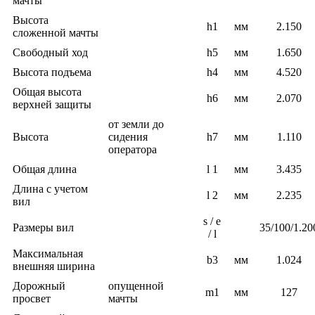
мачты
Высота
h1
мм
2.150
сложенной мачты
Свободный ход
h5
мм
1.650
Высота подъема
h4
мм
4.520
Общая высота
h6
мм
2.070
верхней защиты
от земли до
Высота
сидения
h7
мм
1.110
оператора
Общая длина
l 1
мм
3.435
Длина с учетом
l 2
мм
2.235
вил
s / e
Размеры вил
35/100/1.20
/ l
Максимальная
b3
мм
1.024
внешняя ширина
Дорожный
опущенной
m1
мм
127
просвет
мачты