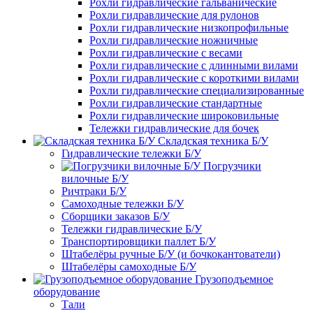
Рохли гидравлические гальванические
Рохли гидравлические для рулонов
Рохли гидравлические низкопрофильные
Рохли гидравлические ножничные
Рохли гидравлические с весами
Рохли гидравлические с длинными вилами
Рохли гидравлические с короткими вилами
Рохли гидравлические специализированные
Рохли гидравлические стандартные
Рохли гидравлические широковильные
Тележки гидравлические для бочек
Складская техника Б/У
Гидравлические тележки Б/У
Погрузчики
вилочные Б/У
Ричтраки Б/У
Самоходные тележки Б/У
Сборщики заказов Б/У
Тележки гидравлические Б/У
Транспортировщики паллет Б/У
Штабелёры ручные Б/У (и бочкокантователи)
Штабелёры самоходные Б/У
Грузоподъемное
оборудование
Тали