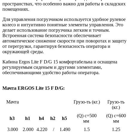
пространствах, что особенно важно для работы в складских
помещениях.
Для управления погрузчиком используется удобное рулевое
колесо и интуитивно понятные элементы управления. Это
делает использование погрузчика легким и точным.
Встроенная система безопасности обеспечивает
автоматическое снижение скорости при поворотах и защиту
от перегрузки, гарантируя безопасность оператора и
окружающей среды.
Кабина Ergos Lite F D/G 15 комфортабельна и оснащена
регулируемым сиденьем и другими элементами,
обеспечивающими удобство работы оператора.
Мачта ERGOS Lite 15 F D/G:
Мачта
Грузо-ть (кг.)
Грузо-ть
(кг.)
(Q) c=500
(Q) c=600
h3
h1
h4
h2
h5
мм
мм
3.000
2.000
4.220
/
1.490
1.5
1.25