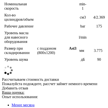
Номинальная
min-
скорость
1
Кол-во
см3
4/2.369
цилиндров/объем
Рабочее давление
bar
175
Уровень масла
для навесного
l/min
оборудования
Размер при
с поддоном
Ast3
мм
3.775
складировании
(800x1200)
Уровень шума
дБ
90
Рассчитываем стоимость доставки
Пожалуйста подождите, рассчет займет немного времени
Добавить отзыв
Ваша оценка:
Опыт использования:
Менее месяца