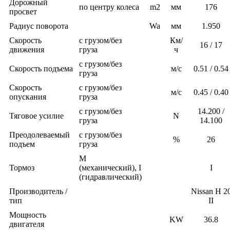
Дорожный
по центру колеса
m2
мм
176
просвет
Радиус поворота
Wa
мм
1.950
Скорость
с грузом/без
Км/
16 / 17
движения
груза
ч
с грузом/без
Скорость подъема
м/с
0.51 / 0.54
груза
Скорость
с грузом/без
м/с
0.45 / 0.40
опускания
груза
с грузом/без
14.200 /
Тяговое усилие
N
груза
14.100
Преодолеваемый
с грузом/без
%
26
подъем
груза
M
Тормоз
(механический), I
I
(гидравлический)
Производитель /
Nissan H 2
тип
II
Мощность
KW
36.8
двигателя