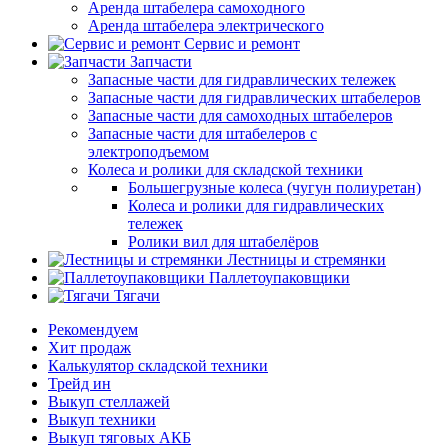
Аренда штабелера самоходного
Аренда штабелера электрического
Сервис и ремонт
Запчасти
Запасные части для гидравлических тележек
Запасные части для гидравлических штабелеров
Запасные части для самоходных штабелеров
Запасные части для штабелеров с
электроподъемом
Колеса и ролики для складской техники
Большегрузные колеса (чугун полиуретан)
Колеса и ролики для гидравлических
тележек
Ролики вил для штабелёров
Лестницы и стремянки
Паллетоупаковщики
Тягачи
Рекомендуем
Хит продаж
Калькулятор складской техники
Трейд ин
Выкуп стеллажей
Выкуп техники
Выкуп тяговых АКБ