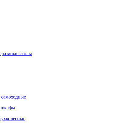
дъемные столы
 самоходные
е шкафы
вухколесные