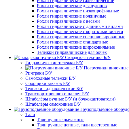
Рохли гидравлические гальванические
Рохли гидравлические для рулонов
Рохли гидравлические низкопрофильные
Рохли гидравлические ножничные
Рохли гидравлические с весами
Рохли гидравлические с длинными вилами
Рохли гидравлические с короткими вилами
Рохли гидравлические специализированные
Рохли гидравлические стандартные
Рохли гидравлические широковильные
Тележки гидравлические для бочек
Складская техника Б/У
Гидравлические тележки Б/У
Погрузчики вилочные
Ричтраки Б/У
Самоходные тележки Б/У
Сборщики заказов Б/У
Тележки гидравлические Б/У
Транспортировщики паллет Б/У
Штабелёры ручные Б/У (и бочкокантователи)
Штабелёры самоходные Б/У
Грузоподъемное оборуд
Тали
Тали ручные рычажные
Тали ручные цепные, тали шестеренные