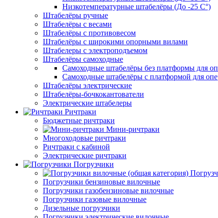
Низкотемпературные штабелёры (До -25 C°)
Штабелёры ручные
Штабелёры с весами
Штабелёры с противовесом
Штабелёры с широкими опорными вилами
Штабелеры с электроподъемом
Штабелёры самоходные
Самоходные штабелёры без платформы для оп
Самоходные штабелёры с платформой для опе
Штабелёры электрические
Штабелёры-бочкокантователи
Электрические штабелеры
Ричтраки
Бюджетные ричтраки
Мини-ричтраки
Многоходовые ричтраки
Ричтраки с кабиной
Электрические ричтраки
Погрузчики
Погрузч
Погрузчики бензиновые вилочные
Погрузчики газобензиновые вилочные
Погрузчики газовые вилочные
Дизельные погрузчики
Погрузчики электрические вилочные