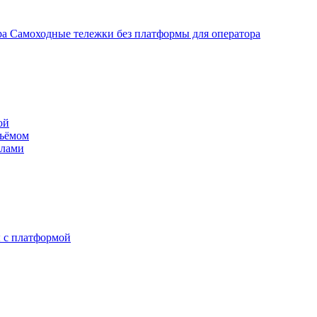
Самоходные тележки без платформы для оператора
ой
дъёмом
илами
 с платформой