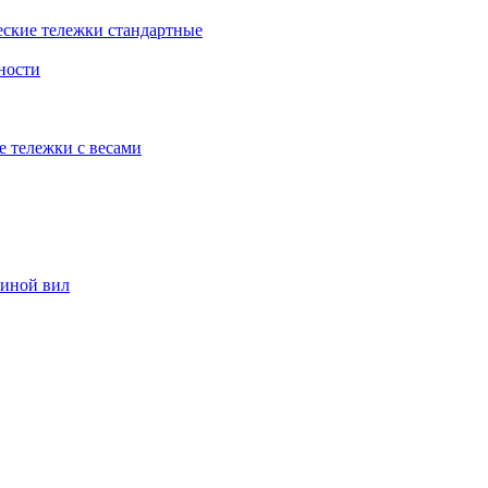
еские тележки стандартные
ности
е тележки с весами
риной вил