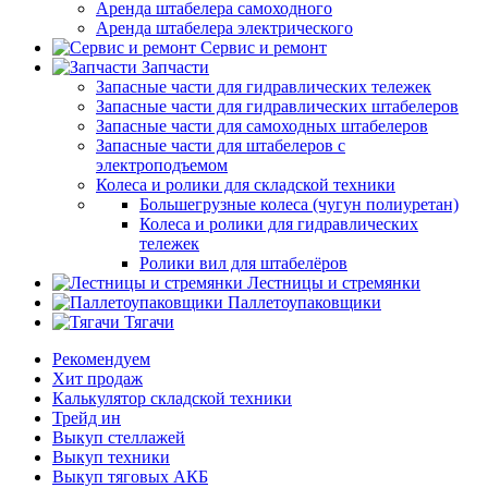
Аренда штабелера самоходного
Аренда штабелера электрического
Сервис и ремонт
Запчасти
Запасные части для гидравлических тележек
Запасные части для гидравлических штабелеров
Запасные части для самоходных штабелеров
Запасные части для штабелеров с
электроподъемом
Колеса и ролики для складской техники
Большегрузные колеса (чугун полиуретан)
Колеса и ролики для гидравлических
тележек
Ролики вил для штабелёров
Лестницы и стремянки
Паллетоупаковщики
Тягачи
Рекомендуем
Хит продаж
Калькулятор складской техники
Трейд ин
Выкуп стеллажей
Выкуп техники
Выкуп тяговых АКБ