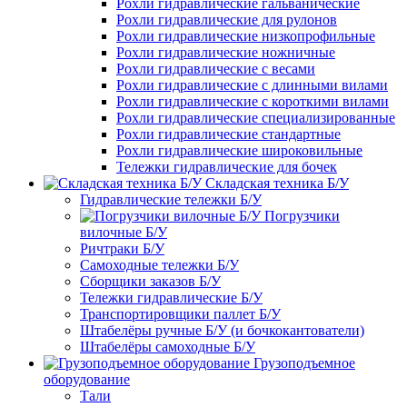
Рохли гидравлические гальванические
Рохли гидравлические для рулонов
Рохли гидравлические низкопрофильные
Рохли гидравлические ножничные
Рохли гидравлические с весами
Рохли гидравлические с длинными вилами
Рохли гидравлические с короткими вилами
Рохли гидравлические специализированные
Рохли гидравлические стандартные
Рохли гидравлические широковильные
Тележки гидравлические для бочек
Складская техника Б/У
Гидравлические тележки Б/У
Погрузчики
вилочные Б/У
Ричтраки Б/У
Самоходные тележки Б/У
Сборщики заказов Б/У
Тележки гидравлические Б/У
Транспортировщики паллет Б/У
Штабелёры ручные Б/У (и бочкокантователи)
Штабелёры самоходные Б/У
Грузоподъемное
оборудование
Тали