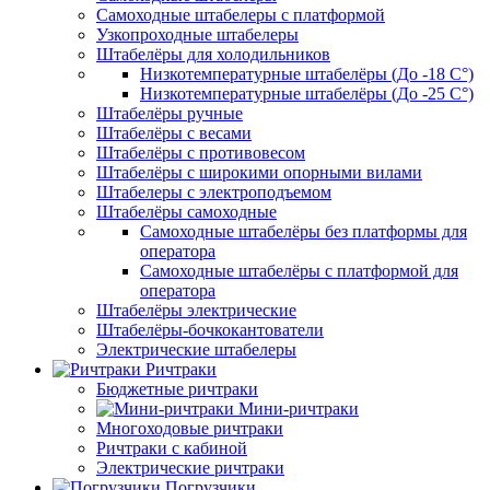
Самоходные штабелеры с платформой
Узкопроходные штабелеры
Штабелёры для холодильников
Низкотемпературные штабелёры (До -18 C°)
Низкотемпературные штабелёры (До -25 C°)
Штабелёры ручные
Штабелёры с весами
Штабелёры с противовесом
Штабелёры с широкими опорными вилами
Штабелеры с электроподъемом
Штабелёры самоходные
Самоходные штабелёры без платформы для
оператора
Самоходные штабелёры с платформой для
оператора
Штабелёры электрические
Штабелёры-бочкокантователи
Электрические штабелеры
Ричтраки
Бюджетные ричтраки
Мини-ричтраки
Многоходовые ричтраки
Ричтраки с кабиной
Электрические ричтраки
Погрузчики