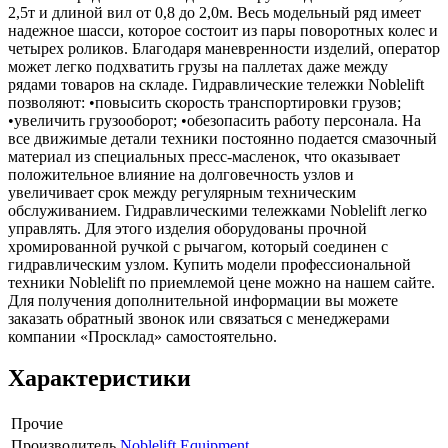
2,5т и длиной вил от 0,8 до 2,0м. Весь модельный ряд имеет
надежное шасси, которое состоит из пары поворотных колес и
четырех роликов. Благодаря маневренности изделий, оператор
может легко подхватить грузы на паллетах даже между
рядами товаров на складе. Гидравлические тележки Noblelift
позволяют: •повысить скорость транспортировки грузов;
•увеличить грузооборот; •обезопасить работу персонала. На
все движимые детали техники постоянно подается смазочный
материал из специальных пресс-масленок, что оказывает
положительное влияние на долговечность узлов и
увеличивает срок между регулярным техническим
обслуживанием. Гидравлическими тележками Noblelift легко
управлять. Для этого изделия оборудованы прочной
хромированной ручкой с рычагом, который соединен с
гидравлическим узлом. Купить модели профессиональной
техники Noblelift по приемлемой цене можно на нашем сайте.
Для получения дополнительной информации вы можете
заказать обратный звонок или связаться с менеджерами
компании «Просклад» самостоятельно.
Характеристики
Прочие
Производитель
Noblelift Equipment