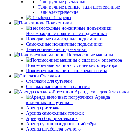
Тали ручные рычажные
Тали ручные цепные, тали шестеренные
Тали электрические
Тельферы
Подъемники
Несамоходные ножничные подъемники
Поводковые самоходные подъемники
Самоходные ножничные подъемники
Телескопические подъемники
Поломоечные машины
Поломоечные машины с сиденьем оператора
Поломоечные машины толкаемого типа
Стеллажи
Стеллажи для бутылей
Стеллажные системы хранения
Аренда складской техники
Аренда
вилочных погрузчиков
Аренда ричтрака
Аренда самоходных тележек
Аренда сборщика заказов
Аренда узкопроходного штабелёра
Аренда штабелера ручного