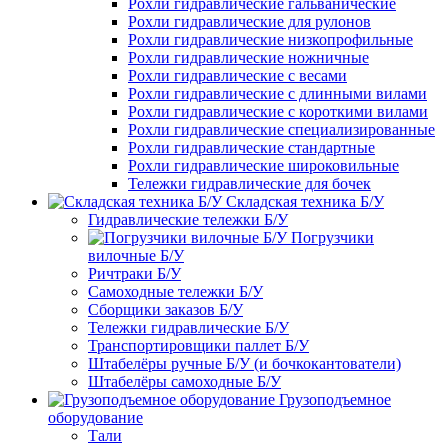
Рохли гидравлические гальванические
Рохли гидравлические для рулонов
Рохли гидравлические низкопрофильные
Рохли гидравлические ножничные
Рохли гидравлические с весами
Рохли гидравлические с длинными вилами
Рохли гидравлические с короткими вилами
Рохли гидравлические специализированные
Рохли гидравлические стандартные
Рохли гидравлические широковильные
Тележки гидравлические для бочек
Складская техника Б/У
Гидравлические тележки Б/У
Погрузчики
вилочные Б/У
Ричтраки Б/У
Самоходные тележки Б/У
Сборщики заказов Б/У
Тележки гидравлические Б/У
Транспортировщики паллет Б/У
Штабелёры ручные Б/У (и бочкокантователи)
Штабелёры самоходные Б/У
Грузоподъемное
оборудование
Тали