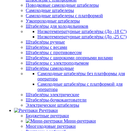
Поводковые самоходные штабелеры
Самоходные штабелеры
Самоходные штабелеры с платформой
Узкопроходные штабелеры
Штабелёры для холодильников
Низкотемпературные штабелёры (До -18 C°)
Низкотемпературные штабелёры (До -25 C°)
Штабелёры ручные
Штабелёры с весами
Штабелёры с противовесом
Штабелёры с широкими опорными вилами
Штабелеры с электроподъемом
Штабелёры самоходные
Самоходные штабелёры без платформы для
оператора
Самоходные штабелёры с платформой для
оператора
Штабелёры электрические
Штабелёры-бочкокантователи
Электрические штабелеры
Ричтраки
Бюджетные ричтраки
Мини-ричтраки
Многоходовые ричтраки