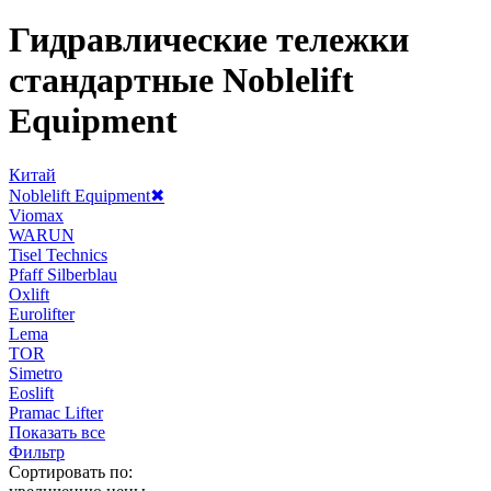
Гидравлические тележки
стандартные Noblelift
Equipment
Китай
Noblelift Equipment
✖
Viomax
WARUN
Tisel Technics
Pfaff Silberblau
Oxlift
Eurolifter
Lema
TOR
Simetro
Eoslift
Pramac Lifter
Показать все
Фильтр
Сортировать по: