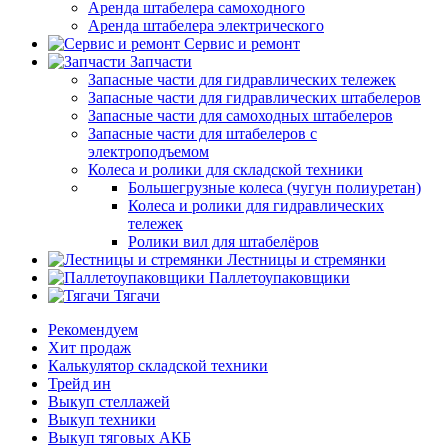
Аренда штабелера самоходного
Аренда штабелера электрического
Сервис и ремонт
Запчасти
Запасные части для гидравлических тележек
Запасные части для гидравлических штабелеров
Запасные части для самоходных штабелеров
Запасные части для штабелеров с
электроподъемом
Колеса и ролики для складской техники
Большегрузные колеса (чугун полиуретан)
Колеса и ролики для гидравлических
тележек
Ролики вил для штабелёров
Лестницы и стремянки
Паллетоупаковщики
Тягачи
Рекомендуем
Хит продаж
Калькулятор складской техники
Трейд ин
Выкуп стеллажей
Выкуп техники
Выкуп тяговых АКБ