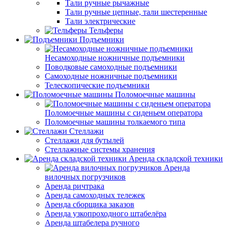
Тали ручные рычажные
Тали ручные цепные, тали шестеренные
Тали электрические
Тельферы
Подъемники
Несамоходные ножничные подъемники
Поводковые самоходные подъемники
Самоходные ножничные подъемники
Телескопические подъемники
Поломоечные машины
Поломоечные машины с сиденьем оператора
Поломоечные машины толкаемого типа
Стеллажи
Стеллажи для бутылей
Стеллажные системы хранения
Аренда складской техники
Аренда
вилочных погрузчиков
Аренда ричтрака
Аренда самоходных тележек
Аренда сборщика заказов
Аренда узкопроходного штабелёра
Аренда штабелера ручного