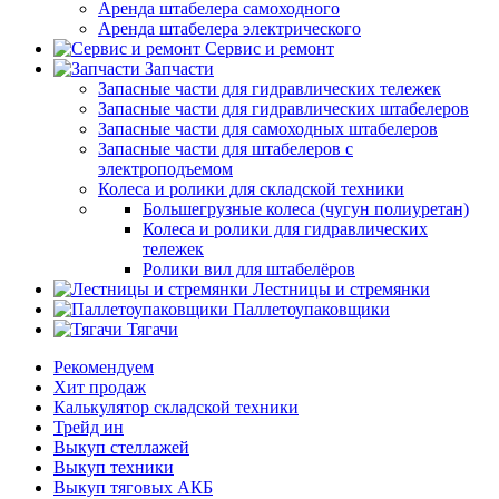
Аренда штабелера самоходного
Аренда штабелера электрического
Сервис и ремонт
Запчасти
Запасные части для гидравлических тележек
Запасные части для гидравлических штабелеров
Запасные части для самоходных штабелеров
Запасные части для штабелеров с
электроподъемом
Колеса и ролики для складской техники
Большегрузные колеса (чугун полиуретан)
Колеса и ролики для гидравлических
тележек
Ролики вил для штабелёров
Лестницы и стремянки
Паллетоупаковщики
Тягачи
Рекомендуем
Хит продаж
Калькулятор складской техники
Трейд ин
Выкуп стеллажей
Выкуп техники
Выкуп тяговых АКБ