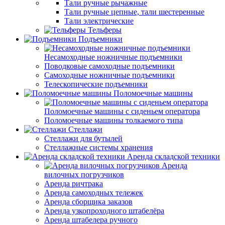
Тали ручные рычажные
Тали ручные цепные, тали шестеренные
Тали электрические
Тельферы
Подъемники
Несамоходные ножничные подъемники
Поводковые самоходные подъемники
Самоходные ножничные подъемники
Телескопические подъемники
Поломоечные машины
Поломоечные машины с сиденьем оператора
Поломоечные машины толкаемого типа
Стеллажи
Стеллажи для бутылей
Стеллажные системы хранения
Аренда складской техники
Аренда
вилочных погрузчиков
Аренда ричтрака
Аренда самоходных тележек
Аренда сборщика заказов
Аренда узкопроходного штабелёра
Аренда штабелера ручного