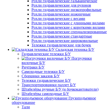
Рохли гидравлические гальванические
Рохли гидравлические для рулонов
Рохли гидравлические низкопрофильные
Рохли гидравлические ножничные
Рохли гидравлические с весами
Рохли гидравлические с длинными вилами
Рохли гидравлические с короткими вилами
Рохли гидравлические специализированные
Рохли гидравлические стандартные
Рохли гидравлические широковильные
Тележки гидравлические для бочек
Складская техника Б/У
Гидравлические тележки Б/У
Погрузчики
вилочные Б/У
Ричтраки Б/У
Самоходные тележки Б/У
Сборщики заказов Б/У
Тележки гидравлические Б/У
Транспортировщики паллет Б/У
Штабелёры ручные Б/У (и бочкокантователи)
Штабелёры самоходные Б/У
Грузоподъемное
оборудование
Тали