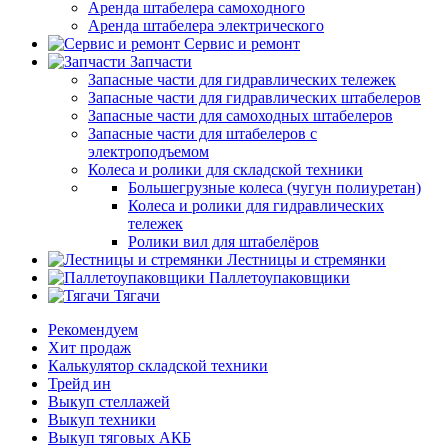
Аренда штабелера самоходного
Аренда штабелера электрического
Сервис и ремонт
Запчасти
Запасные части для гидравлических тележек
Запасные части для гидравлических штабелеров
Запасные части для самоходных штабелеров
Запасные части для штабелеров с
электроподъемом
Колеса и ролики для складской техники
Большегрузные колеса (чугун полиуретан)
Колеса и ролики для гидравлических
тележек
Ролики вил для штабелёров
Лестницы и стремянки
Паллетоупаковщики
Тягачи
Рекомендуем
Хит продаж
Калькулятор складской техники
Трейд ин
Выкуп стеллажей
Выкуп техники
Выкуп тяговых АКБ