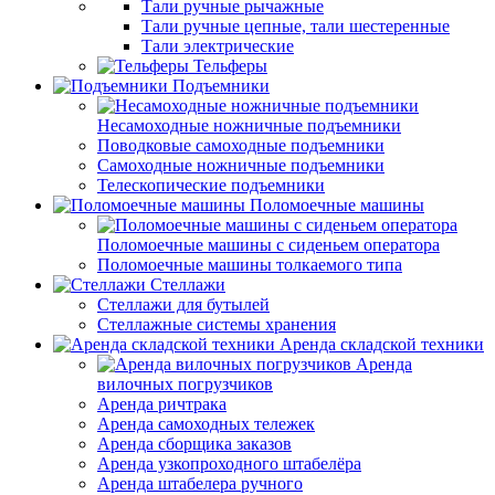
Тали ручные рычажные
Тали ручные цепные, тали шестеренные
Тали электрические
Тельферы
Подъемники
Несамоходные ножничные подъемники
Поводковые самоходные подъемники
Самоходные ножничные подъемники
Телескопические подъемники
Поломоечные машины
Поломоечные машины с сиденьем оператора
Поломоечные машины толкаемого типа
Стеллажи
Стеллажи для бутылей
Стеллажные системы хранения
Аренда складской техники
Аренда
вилочных погрузчиков
Аренда ричтрака
Аренда самоходных тележек
Аренда сборщика заказов
Аренда узкопроходного штабелёра
Аренда штабелера ручного