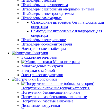
Штабелёры с весами
Штабелёры с противовесом
Штабелёры с широкими опорными вилами
Штабелеры с электроподъемом
Штабелёры самоходные
Самоходные штабелёры без платформы для
оператора
Самоходные штабелёры с платформой для
оператора
Штабелёры электрические
Штабелёры-бочкокантователи
Электрические штабелеры
Ричтраки
Бюджетные ричтраки
Мини-ричтраки
Многоходовые ричтраки
Ричтраки с кабиной
Электрические ричтраки
Погрузчики
Погрузчики вилочные (общая категория)
Погрузчики бензиновые вилочные
Погрузчики газобензиновые вилочные
Погрузчики газовые вилочные
Дизельные погрузчики