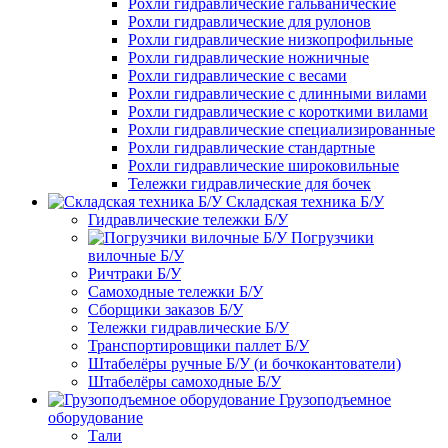
Рохли гидравлические гальванические
Рохли гидравлические для рулонов
Рохли гидравлические низкопрофильные
Рохли гидравлические ножничные
Рохли гидравлические с весами
Рохли гидравлические с длинными вилами
Рохли гидравлические с короткими вилами
Рохли гидравлические специализированные
Рохли гидравлические стандартные
Рохли гидравлические широковильные
Тележки гидравлические для бочек
Складская техника Б/У
Гидравлические тележки Б/У
Погрузчики
вилочные Б/У
Ричтраки Б/У
Самоходные тележки Б/У
Сборщики заказов Б/У
Тележки гидравлические Б/У
Транспортировщики паллет Б/У
Штабелёры ручные Б/У (и бочкокантователи)
Штабелёры самоходные Б/У
Грузоподъемное
оборудование
Тали