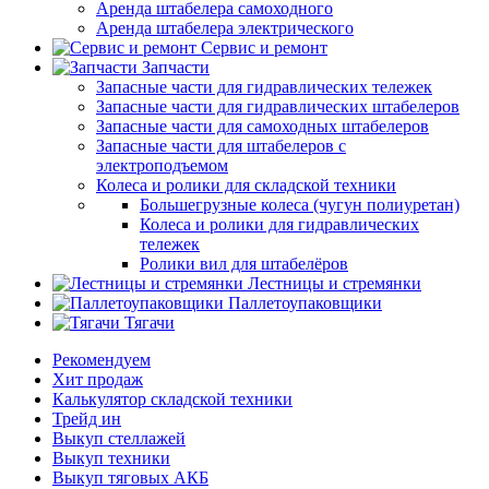
Аренда штабелера самоходного
Аренда штабелера электрического
Сервис и ремонт
Запчасти
Запасные части для гидравлических тележек
Запасные части для гидравлических штабелеров
Запасные части для самоходных штабелеров
Запасные части для штабелеров с
электроподъемом
Колеса и ролики для складской техники
Большегрузные колеса (чугун полиуретан)
Колеса и ролики для гидравлических
тележек
Ролики вил для штабелёров
Лестницы и стремянки
Паллетоупаковщики
Тягачи
Рекомендуем
Хит продаж
Калькулятор складской техники
Трейд ин
Выкуп стеллажей
Выкуп техники
Выкуп тяговых АКБ