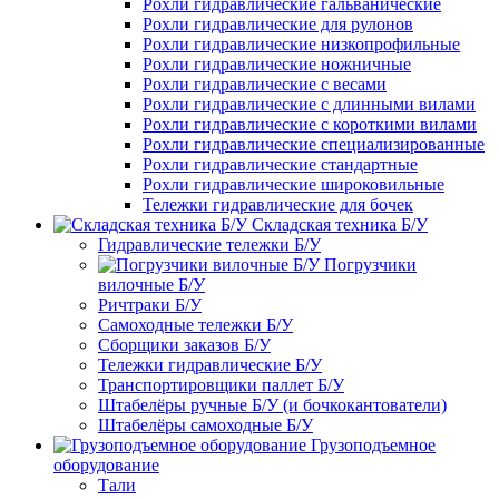
Рохли гидравлические гальванические
Рохли гидравлические для рулонов
Рохли гидравлические низкопрофильные
Рохли гидравлические ножничные
Рохли гидравлические с весами
Рохли гидравлические с длинными вилами
Рохли гидравлические с короткими вилами
Рохли гидравлические специализированные
Рохли гидравлические стандартные
Рохли гидравлические широковильные
Тележки гидравлические для бочек
Складская техника Б/У
Гидравлические тележки Б/У
Погрузчики
вилочные Б/У
Ричтраки Б/У
Самоходные тележки Б/У
Сборщики заказов Б/У
Тележки гидравлические Б/У
Транспортировщики паллет Б/У
Штабелёры ручные Б/У (и бочкокантователи)
Штабелёры самоходные Б/У
Грузоподъемное
оборудование
Тали