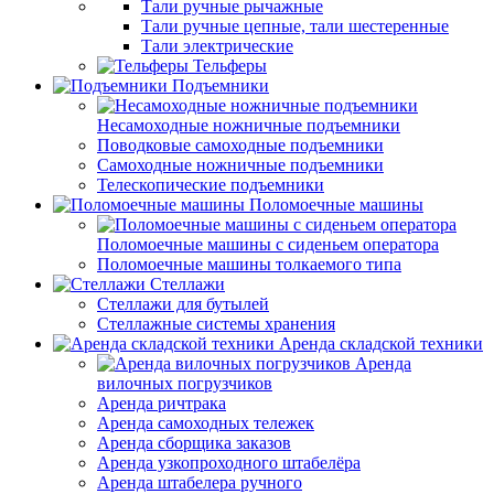
Тали ручные рычажные
Тали ручные цепные, тали шестеренные
Тали электрические
Тельферы
Подъемники
Несамоходные ножничные подъемники
Поводковые самоходные подъемники
Самоходные ножничные подъемники
Телескопические подъемники
Поломоечные машины
Поломоечные машины с сиденьем оператора
Поломоечные машины толкаемого типа
Стеллажи
Стеллажи для бутылей
Стеллажные системы хранения
Аренда складской техники
Аренда
вилочных погрузчиков
Аренда ричтрака
Аренда самоходных тележек
Аренда сборщика заказов
Аренда узкопроходного штабелёра
Аренда штабелера ручного