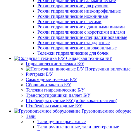
Рохли гидравлические гальванические
Рохли гидравлические для рулонов
Рохли гидравлические низкопрофильные
Рохли гидравлические ножничные
Рохли гидравлические с весами
Рохли гидравлические с длинными вилами
Рохли гидравлические с короткими вилами
Рохли гидравлические специализированные
Рохли гидравлические стандартные
Рохли гидравлические широковильные
Тележки гидравлические для бочек
Складская техника Б/У
Гидравлические тележки Б/У
Погрузчики вилочные
Ричтраки Б/У
Самоходные тележки Б/У
Сборщики заказов Б/У
Тележки гидравлические Б/У
Транспортировщики паллет Б/У
Штабелёры ручные Б/У (и бочкокантователи)
Штабелёры самоходные Б/У
Грузоподъемное оборуд
Тали
Тали ручные рычажные
Тали ручные цепные, тали шестеренные