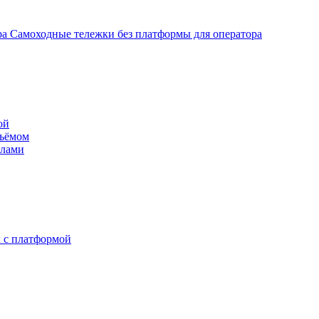
Самоходные тележки без платформы для оператора
ой
дъёмом
илами
 с платформой