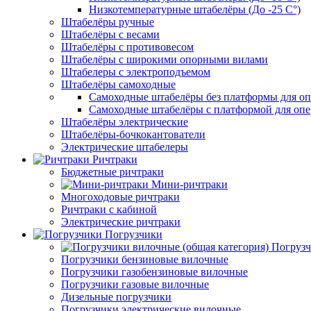
Низкотемпературные штабелёры (До -25 C°)
Штабелёры ручные
Штабелёры с весами
Штабелёры с противовесом
Штабелёры с широкими опорными вилами
Штабелеры с электроподъемом
Штабелёры самоходные
Самоходные штабелёры без платформы для оп
Самоходные штабелёры с платформой для опе
Штабелёры электрические
Штабелёры-бочкокантователи
Электрические штабелеры
Ричтраки
Бюджетные ричтраки
Мини-ричтраки
Многоходовые ричтраки
Ричтраки с кабиной
Электрические ричтраки
Погрузчики
Погрузч
Погрузчики бензиновые вилочные
Погрузчики газобензиновые вилочные
Погрузчики газовые вилочные
Дизельные погрузчики
Погрузчики электрические вилочные