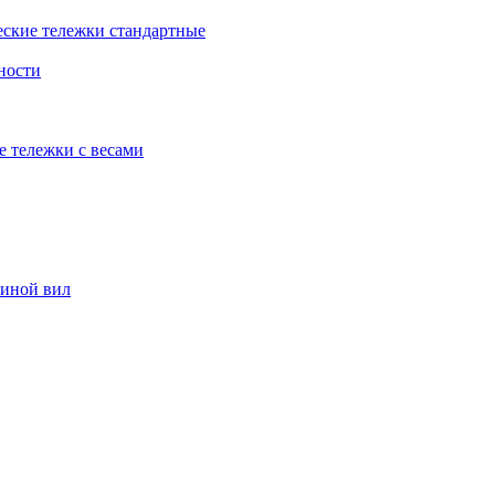
еские тележки стандартные
ности
е тележки с весами
риной вил