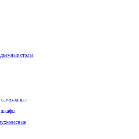
дъемные столы
 самоходные
е шкафы
вухколесные