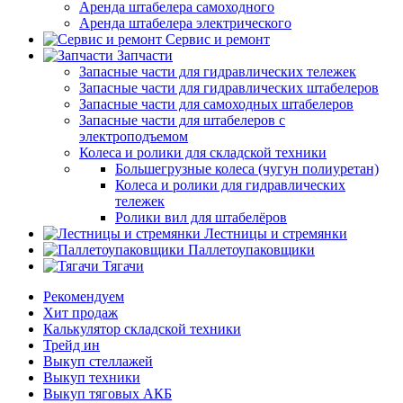
Аренда штабелера самоходного
Аренда штабелера электрического
Сервис и ремонт
Запчасти
Запасные части для гидравлических тележек
Запасные части для гидравлических штабелеров
Запасные части для самоходных штабелеров
Запасные части для штабелеров с
электроподъемом
Колеса и ролики для складской техники
Большегрузные колеса (чугун полиуретан)
Колеса и ролики для гидравлических
тележек
Ролики вил для штабелёров
Лестницы и стремянки
Паллетоупаковщики
Тягачи
Рекомендуем
Хит продаж
Калькулятор складской техники
Трейд ин
Выкуп стеллажей
Выкуп техники
Выкуп тяговых АКБ