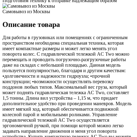
Подготовим технику к отправке надлежащим образом
Самовывоз из Москвы
Описание товара
Для работы в грузовиках или помещениях с ограниченным
пространством необходима специальная техника, которая
имеет компактные размеры и может легко менять угол
поворота колес. С гидравлической тележкой AC Two можно
перемещать и проводить погрузочно-разгрузочные работы
даже на складах с небольшой площадью. Данная модель
пользуется популярностью, благодаря и другим качествам:
•долговечности и надежности гидроузла; •прочной
конструкции; •возможности осуществлять перевозку
поддонов любых типов. Максимальный вес груза, который
может поднять гидравлическая тележка AC Two, составляет
1,5 тонны. Длина вил устройства – 1,15 м, что придает
дополнительное удобство при проведении маневров. Модель
имеет мягкий ход, который обеспечивается подвижной
колесной парой и мобильными роликами. Управление
гидравлической тележкой AC Two осуществляется
эргономичной ручкой, при помощи которой можно легко
задавать направление движения и меня угол поворота
устройства. Купить компактную тележку AC Two вы можете