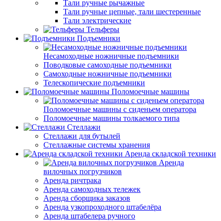
Тали ручные рычажные
Тали ручные цепные, тали шестеренные
Тали электрические
Тельферы
Подъемники
Несамоходные ножничные подъемники
Поводковые самоходные подъемники
Самоходные ножничные подъемники
Телескопические подъемники
Поломоечные машины
Поломоечные машины с сиденьем оператора
Поломоечные машины толкаемого типа
Стеллажи
Стеллажи для бутылей
Стеллажные системы хранения
Аренда складской техники
Аренда
вилочных погрузчиков
Аренда ричтрака
Аренда самоходных тележек
Аренда сборщика заказов
Аренда узкопроходного штабелёра
Аренда штабелера ручного