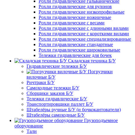
Рохли гидравлические гальванические
Рохли гидравлические для рулонов
Рохли гидравлические низкопрофильные
Рохли гидравлические ножничные
Рохли гидравлические с весами
Рохли гидравлические с длинными вилами
Рохли гидравлические с короткими вилами
Рохли гидравлические специализированные
Рохли гидравлические стандартные
Рохли гидравлические широковильные
Тележки гидравлические для бочек
Складская техника Б/У
Гидравлические тележки Б/У
Погрузчики
вилочные Б/У
Ричтраки Б/У
Самоходные тележки Б/У
Сборщики заказов Б/У
Тележки гидравлические Б/У
Транспортировщики паллет Б/У
Штабелёры ручные Б/У (и бочкокантователи)
Штабелёры самоходные Б/У
Грузоподъемное
оборудование
Тали