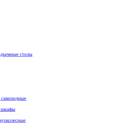
дъемные столы
 самоходные
е шкафы
вухколесные