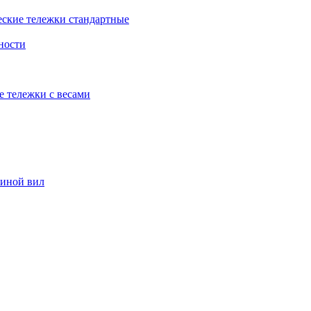
еские тележки стандартные
ности
е тележки с весами
риной вил