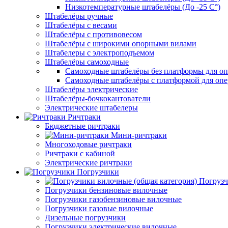
Низкотемпературные штабелёры (До -25 C°)
Штабелёры ручные
Штабелёры с весами
Штабелёры с противовесом
Штабелёры с широкими опорными вилами
Штабелеры с электроподъемом
Штабелёры самоходные
Самоходные штабелёры без платформы для оп
Самоходные штабелёры с платформой для опе
Штабелёры электрические
Штабелёры-бочкокантователи
Электрические штабелеры
Ричтраки
Бюджетные ричтраки
Мини-ричтраки
Многоходовые ричтраки
Ричтраки с кабиной
Электрические ричтраки
Погрузчики
Погрузч
Погрузчики бензиновые вилочные
Погрузчики газобензиновые вилочные
Погрузчики газовые вилочные
Дизельные погрузчики
Погрузчики электрические вилочные