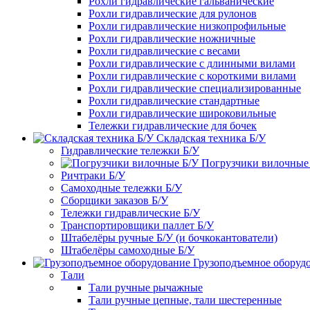
Рохли гидравлические гальванические
Рохли гидравлические для рулонов
Рохли гидравлические низкопрофильные
Рохли гидравлические ножничные
Рохли гидравлические с весами
Рохли гидравлические с длинными вилами
Рохли гидравлические с короткими вилами
Рохли гидравлические специализированные
Рохли гидравлические стандартные
Рохли гидравлические широковильные
Тележки гидравлические для бочек
Складская техника Б/У
Гидравлические тележки Б/У
Погрузчики вилочные
Ричтраки Б/У
Самоходные тележки Б/У
Сборщики заказов Б/У
Тележки гидравлические Б/У
Транспортировщики паллет Б/У
Штабелёры ручные Б/У (и бочкокантователи)
Штабелёры самоходные Б/У
Грузоподъемное оборуд
Тали
Тали ручные рычажные
Тали ручные цепные, тали шестеренные