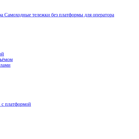
Самоходные тележки без платформы для оператора
ой
дъёмом
илами
 с платформой