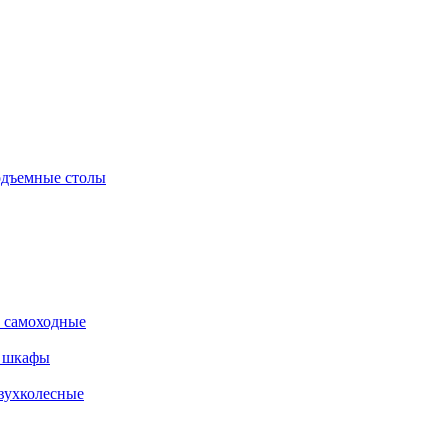
дъемные столы
 самоходные
е шкафы
вухколесные