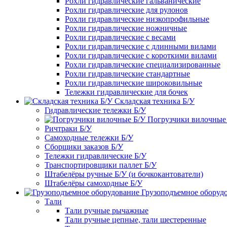
Рохли гидравлические гальванические
Рохли гидравлические для рулонов
Рохли гидравлические низкопрофильные
Рохли гидравлические ножничные
Рохли гидравлические с весами
Рохли гидравлические с длинными вилами
Рохли гидравлические с короткими вилами
Рохли гидравлические специализированные
Рохли гидравлические стандартные
Рохли гидравлические широковильные
Тележки гидравлические для бочек
Складская техника Б/У
Гидравлические тележки Б/У
Погрузчики вилочные
Ричтраки Б/У
Самоходные тележки Б/У
Сборщики заказов Б/У
Тележки гидравлические Б/У
Транспортировщики паллет Б/У
Штабелёры ручные Б/У (и бочкокантователи)
Штабелёры самоходные Б/У
Грузоподъемное оборуд
Тали
Тали ручные рычажные
Тали ручные цепные, тали шестеренные