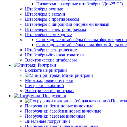
Низкотемпературные штабелёры (До -25 C°)
Штабелёры ручные
Штабелёры с весами
Штабелёры с противовесом
Штабелёры с широкими опорными вилами
Штабелеры с электроподъемом
Штабелёры самоходные
Самоходные штабелёры без платформы для оп
Самоходные штабелёры с платформой для опе
Штабелёры электрические
Штабелёры-бочкокантователи
Электрические штабелеры
Ричтраки
Бюджетные ричтраки
Мини-ричтраки
Многоходовые ричтраки
Ричтраки с кабиной
Электрические ричтраки
Погрузчики
Погрузч
Погрузчики бензиновые вилочные
Погрузчики газобензиновые вилочные
Погрузчики газовые вилочные
Дизельные погрузчики
Погрузчики электрические вилочные