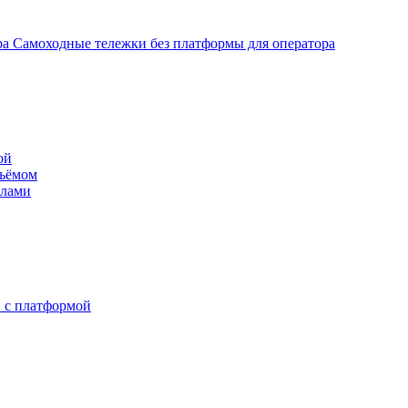
Самоходные тележки без платформы для оператора
ой
дъёмом
илами
 с платформой