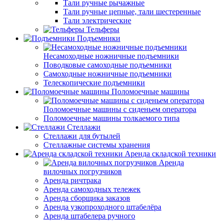
Тали ручные рычажные
Тали ручные цепные, тали шестеренные
Тали электрические
Тельферы
Подъемники
Несамоходные ножничные подъемники
Поводковые самоходные подъемники
Самоходные ножничные подъемники
Телескопические подъемники
Поломоечные машины
Поломоечные машины с сиденьем оператора
Поломоечные машины толкаемого типа
Стеллажи
Стеллажи для бутылей
Стеллажные системы хранения
Аренда складской техники
Аренда
вилочных погрузчиков
Аренда ричтрака
Аренда самоходных тележек
Аренда сборщика заказов
Аренда узкопроходного штабелёра
Аренда штабелера ручного