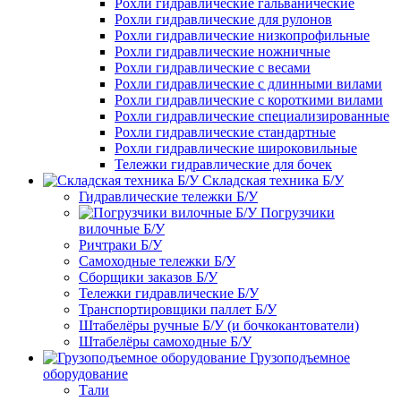
Рохли гидравлические гальванические
Рохли гидравлические для рулонов
Рохли гидравлические низкопрофильные
Рохли гидравлические ножничные
Рохли гидравлические с весами
Рохли гидравлические с длинными вилами
Рохли гидравлические с короткими вилами
Рохли гидравлические специализированные
Рохли гидравлические стандартные
Рохли гидравлические широковильные
Тележки гидравлические для бочек
Складская техника Б/У
Гидравлические тележки Б/У
Погрузчики
вилочные Б/У
Ричтраки Б/У
Самоходные тележки Б/У
Сборщики заказов Б/У
Тележки гидравлические Б/У
Транспортировщики паллет Б/У
Штабелёры ручные Б/У (и бочкокантователи)
Штабелёры самоходные Б/У
Грузоподъемное
оборудование
Тали