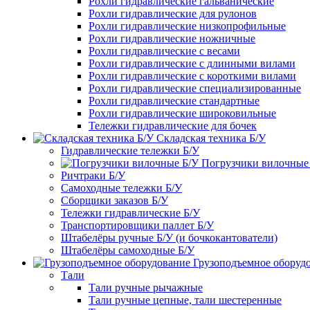
Рохли гидравлические гальванические
Рохли гидравлические для рулонов
Рохли гидравлические низкопрофильные
Рохли гидравлические ножничные
Рохли гидравлические с весами
Рохли гидравлические с длинными вилами
Рохли гидравлические с короткими вилами
Рохли гидравлические специализированные
Рохли гидравлические стандартные
Рохли гидравлические широковильные
Тележки гидравлические для бочек
Складская техника Б/У
Гидравлические тележки Б/У
Погрузчики вилочные
Ричтраки Б/У
Самоходные тележки Б/У
Сборщики заказов Б/У
Тележки гидравлические Б/У
Транспортировщики паллет Б/У
Штабелёры ручные Б/У (и бочкокантователи)
Штабелёры самоходные Б/У
Грузоподъемное оборуд
Тали
Тали ручные рычажные
Тали ручные цепные, тали шестеренные