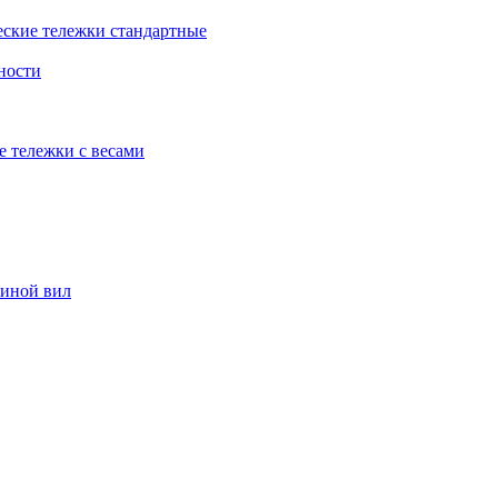
еские тележки стандартные
ности
е тележки с весами
риной вил