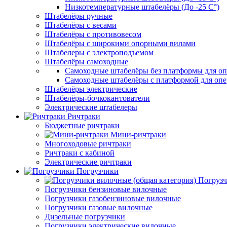
Низкотемпературные штабелёры (До -25 C°)
Штабелёры ручные
Штабелёры с весами
Штабелёры с противовесом
Штабелёры с широкими опорными вилами
Штабелеры с электроподъемом
Штабелёры самоходные
Самоходные штабелёры без платформы для оп
Самоходные штабелёры с платформой для опе
Штабелёры электрические
Штабелёры-бочкокантователи
Электрические штабелеры
Ричтраки
Бюджетные ричтраки
Мини-ричтраки
Многоходовые ричтраки
Ричтраки с кабиной
Электрические ричтраки
Погрузчики
Погрузч
Погрузчики бензиновые вилочные
Погрузчики газобензиновые вилочные
Погрузчики газовые вилочные
Дизельные погрузчики
Погрузчики электрические вилочные