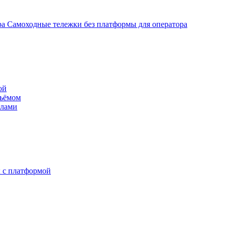
Самоходные тележки без платформы для оператора
ой
дъёмом
илами
 с платформой