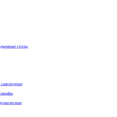
дъемные столы
 самоходные
е шкафы
вухколесные