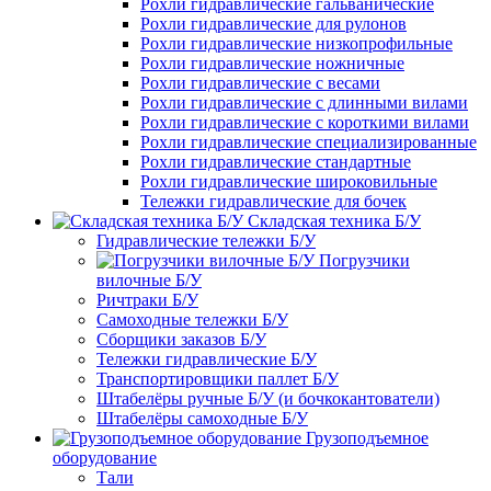
Рохли гидравлические гальванические
Рохли гидравлические для рулонов
Рохли гидравлические низкопрофильные
Рохли гидравлические ножничные
Рохли гидравлические с весами
Рохли гидравлические с длинными вилами
Рохли гидравлические с короткими вилами
Рохли гидравлические специализированные
Рохли гидравлические стандартные
Рохли гидравлические широковильные
Тележки гидравлические для бочек
Складская техника Б/У
Гидравлические тележки Б/У
Погрузчики
вилочные Б/У
Ричтраки Б/У
Самоходные тележки Б/У
Сборщики заказов Б/У
Тележки гидравлические Б/У
Транспортировщики паллет Б/У
Штабелёры ручные Б/У (и бочкокантователи)
Штабелёры самоходные Б/У
Грузоподъемное
оборудование
Тали