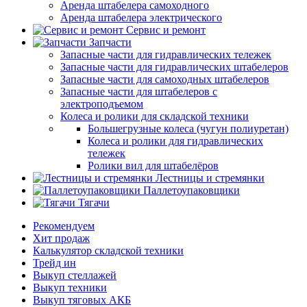
Аренда штабелера самоходного
Аренда штабелера электрического
Сервис и ремонт
Запчасти
Запасные части для гидравлических тележек
Запасные части для гидравлических штабелеров
Запасные части для самоходных штабелеров
Запасные части для штабелеров с
электроподъемом
Колеса и ролики для складской техники
Большегрузные колеса (чугун полиуретан)
Колеса и ролики для гидравлических
тележек
Ролики вил для штабелёров
Лестницы и стремянки
Паллетоупаковщики
Тягачи
Рекомендуем
Хит продаж
Калькулятор складской техники
Трейд ин
Выкуп стеллажей
Выкуп техники
Выкуп тяговых АКБ