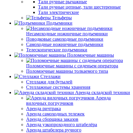
Тали ручные рычажные
Тали ручные цепные, тали шестеренные
Тали электрические
Тельферы
Подъемники
Несамоходные ножничные подъемники
Поводковые самоходные подъемники
Самоходные ножничные подъемники
Телескопические подъемники
Поломоечные машины
Поломоечные машины с сиденьем оператора
Поломоечные машины толкаемого типа
Стеллажи
Стеллажи для бутылей
Стеллажные системы хранения
Аренда складской техники
Аренда
вилочных погрузчиков
Аренда ричтрака
Аренда самоходных тележек
Аренда сборщика заказов
Аренда узкопроходного штабелёра
Аренда штабелера ручного