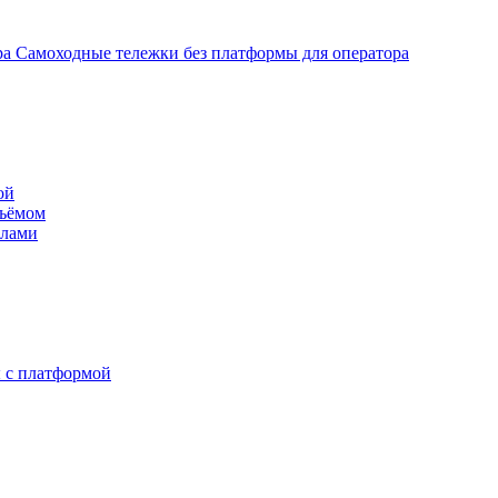
Самоходные тележки без платформы для оператора
ой
дъёмом
илами
 с платформой