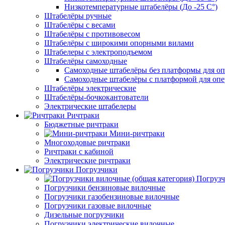
Низкотемпературные штабелёры (До -25 C°)
Штабелёры ручные
Штабелёры с весами
Штабелёры с противовесом
Штабелёры с широкими опорными вилами
Штабелеры с электроподъемом
Штабелёры самоходные
Самоходные штабелёры без платформы для оп
Самоходные штабелёры с платформой для опе
Штабелёры электрические
Штабелёры-бочкокантователи
Электрические штабелеры
Ричтраки
Бюджетные ричтраки
Мини-ричтраки
Многоходовые ричтраки
Ричтраки с кабиной
Электрические ричтраки
Погрузчики
Погрузч
Погрузчики бензиновые вилочные
Погрузчики газобензиновые вилочные
Погрузчики газовые вилочные
Дизельные погрузчики
Погрузчики электрические вилочные