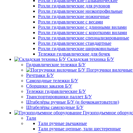
Рохли гидравлические гальванические
Рохли гидравлические для рулонов
Рохли гидравлические низкопрофильные
Рохли гидравлические ножничные
Рохли гидравлические с весами
Рохли гидравлические с длинными вилами
Рохли гидравлические с короткими вилами
Рохли гидравлические специализированные
Рохли гидравлические стандартные
Рохли гидравлические широковильные
Тележки гидравлические для бочек
Складская техника Б/У
Гидравлические тележки Б/У
Погрузчики вилочные
Ричтраки Б/У
Самоходные тележки Б/У
Сборщики заказов Б/У
Тележки гидравлические Б/У
Транспортировщики паллет Б/У
Штабелёры ручные Б/У (и бочкокантователи)
Штабелёры самоходные Б/У
Грузоподъемное оборуд
Тали
Тали ручные рычажные
Тали ручные цепные, тали шестеренные