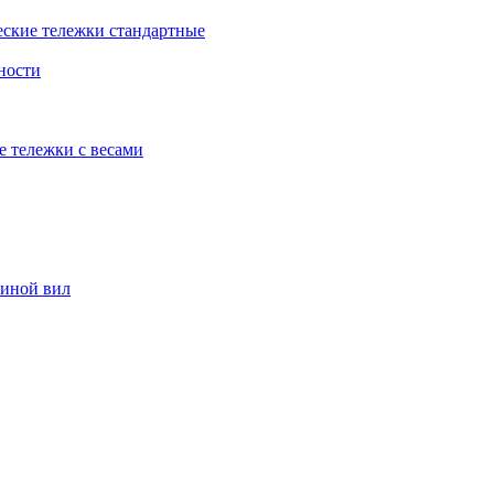
еские тележки стандартные
ности
е тележки с весами
риной вил