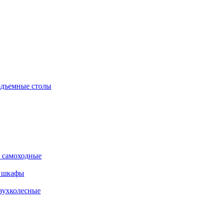
дъемные столы
 самоходные
е шкафы
вухколесные