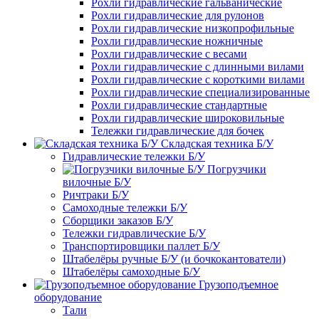
Рохли гидравлические гальванические
Рохли гидравлические для рулонов
Рохли гидравлические низкопрофильные
Рохли гидравлические ножничные
Рохли гидравлические с весами
Рохли гидравлические с длинными вилами
Рохли гидравлические с короткими вилами
Рохли гидравлические специализированные
Рохли гидравлические стандартные
Рохли гидравлические широковильные
Тележки гидравлические для бочек
Складская техника Б/У
Гидравлические тележки Б/У
Погрузчики
вилочные Б/У
Ричтраки Б/У
Самоходные тележки Б/У
Сборщики заказов Б/У
Тележки гидравлические Б/У
Транспортировщики паллет Б/У
Штабелёры ручные Б/У (и бочкокантователи)
Штабелёры самоходные Б/У
Грузоподъемное
оборудование
Тали