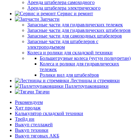
Аренда штабелера самоходного
Аренда штабелера электрического
Сервис и ремонт
Запчасти
Запасные части для гидравлических тележек
Запасные части для гидравлических штабелеров
Запасные части для самоходных штабелеров
Запасные части для штабелеров с
электроподъемом
Колеса и ролики для складской техники
Большегрузные колеса (чугун полиуретан)
Колеса и ролики для гидравлических
тележек
Ролики вил для штабелёров
Лестницы и стремянки
Паллетоупаковщики
Тягачи
Рекомендуем
Хит продаж
Калькулятор складской техники
Трейд ин
Выкуп стеллажей
Выкуп техники
Выкуп тяговых АКБ