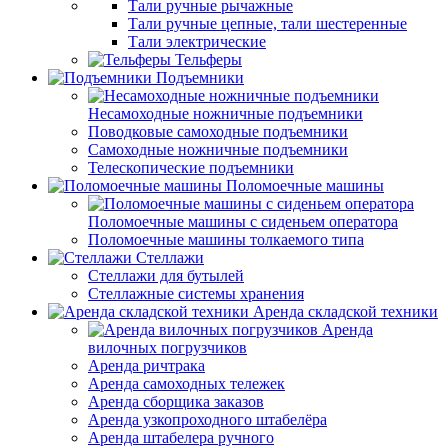
Тали ручные рычажные
Тали ручные цепные, тали шестеренные
Тали электрические
Тельферы
Подъемники
Несамоходные ножничные подъемники
Поводковые самоходные подъемники
Самоходные ножничные подъемники
Телескопические подъемники
Поломоечные машины
Поломоечные машины с сиденьем оператора
Поломоечные машины толкаемого типа
Стеллажи
Стеллажи для бутылей
Стеллажные системы хранения
Аренда складской техники
Аренда
вилочных погрузчиков
Аренда ричтрака
Аренда самоходных тележек
Аренда сборщика заказов
Аренда узкопроходного штабелёра
Аренда штабелера ручного