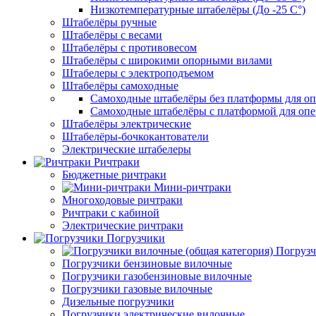
Низкотемпературные штабелёры (До -25 C°)
Штабелёры ручные
Штабелёры с весами
Штабелёры с противовесом
Штабелёры с широкими опорными вилами
Штабелеры с электроподъемом
Штабелёры самоходные
Самоходные штабелёры без платформы для оп
Самоходные штабелёры с платформой для опе
Штабелёры электрические
Штабелёры-бочкокантователи
Электрические штабелеры
Ричтраки
Бюджетные ричтраки
Мини-ричтраки
Многоходовые ричтраки
Ричтраки с кабиной
Электрические ричтраки
Погрузчики
Погрузч
Погрузчики бензиновые вилочные
Погрузчики газобензиновые вилочные
Погрузчики газовые вилочные
Дизельные погрузчики
Погрузчики электрические вилочные