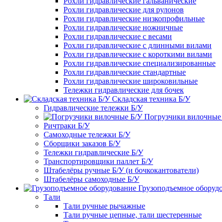
Рохли гидравлические гальванические
Рохли гидравлические для рулонов
Рохли гидравлические низкопрофильные
Рохли гидравлические ножничные
Рохли гидравлические с весами
Рохли гидравлические с длинными вилами
Рохли гидравлические с короткими вилами
Рохли гидравлические специализированные
Рохли гидравлические стандартные
Рохли гидравлические широковильные
Тележки гидравлические для бочек
Складская техника Б/У
Гидравлические тележки Б/У
Погрузчики вилочные
Ричтраки Б/У
Самоходные тележки Б/У
Сборщики заказов Б/У
Тележки гидравлические Б/У
Транспортировщики паллет Б/У
Штабелёры ручные Б/У (и бочкокантователи)
Штабелёры самоходные Б/У
Грузоподъемное оборуд
Тали
Тали ручные рычажные
Тали ручные цепные, тали шестеренные