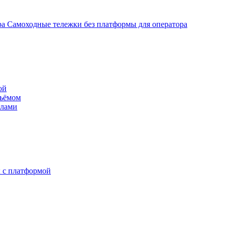
Самоходные тележки без платформы для оператора
ой
дъёмом
илами
 с платформой