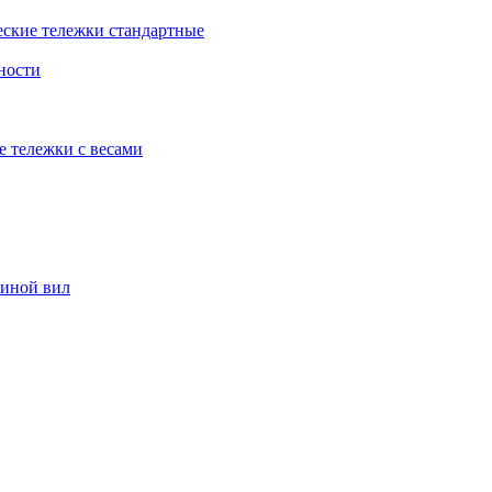
еские тележки стандартные
ности
е тележки с весами
риной вил