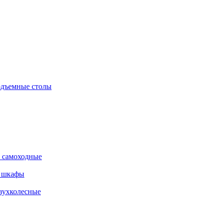
дъемные столы
 самоходные
е шкафы
вухколесные