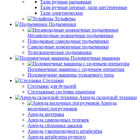
Тали ручные рычажные
Тали ручные цепные, тали шестеренные
Тали электрические
Тельферы
Подъемники
Несамоходные ножничные подъемники
Поводковые самоходные подъемники
Самоходные ножничные подъемники
Телескопические подъемники
Поломоечные машины
Поломоечные машины с сиденьем оператора
Поломоечные машины толкаемого типа
Стеллажи
Стеллажи для бутылей
Стеллажные системы хранения
Аренда складской техники
Аренда
вилочных погрузчиков
Аренда ричтрака
Аренда самоходных тележек
Аренда сборщика заказов
Аренда узкопроходного штабелёра
Аренда штабелера ручного