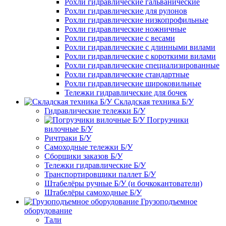
Рохли гидравлические гальванические
Рохли гидравлические для рулонов
Рохли гидравлические низкопрофильные
Рохли гидравлические ножничные
Рохли гидравлические с весами
Рохли гидравлические с длинными вилами
Рохли гидравлические с короткими вилами
Рохли гидравлические специализированные
Рохли гидравлические стандартные
Рохли гидравлические широковильные
Тележки гидравлические для бочек
Складская техника Б/У
Гидравлические тележки Б/У
Погрузчики
вилочные Б/У
Ричтраки Б/У
Самоходные тележки Б/У
Сборщики заказов Б/У
Тележки гидравлические Б/У
Транспортировщики паллет Б/У
Штабелёры ручные Б/У (и бочкокантователи)
Штабелёры самоходные Б/У
Грузоподъемное
оборудование
Тали