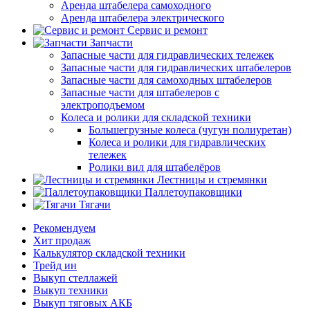
Аренда штабелера самоходного
Аренда штабелера электрического
Сервис и ремонт
Запчасти
Запасные части для гидравлических тележек
Запасные части для гидравлических штабелеров
Запасные части для самоходных штабелеров
Запасные части для штабелеров с
электроподъемом
Колеса и ролики для складской техники
Большегрузные колеса (чугун полиуретан)
Колеса и ролики для гидравлических
тележек
Ролики вил для штабелёров
Лестницы и стремянки
Паллетоупаковщики
Тягачи
Рекомендуем
Хит продаж
Калькулятор складской техники
Трейд ин
Выкуп стеллажей
Выкуп техники
Выкуп тяговых АКБ