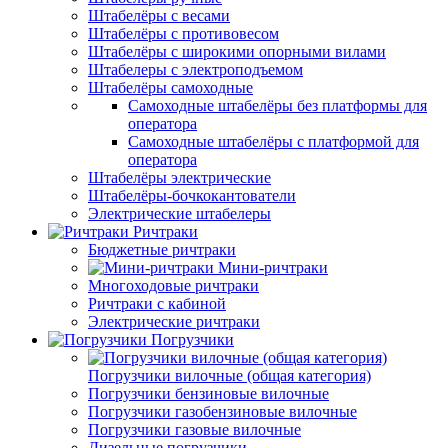
Штабелёры с весами
Штабелёры с противовесом
Штабелёры с широкими опорными вилами
Штабелеры с электроподъемом
Штабелёры самоходные
Самоходные штабелёры без платформы для
оператора
Самоходные штабелёры с платформой для
оператора
Штабелёры электрические
Штабелёры-бочкокантователи
Электрические штабелеры
Ричтраки
Бюджетные ричтраки
Мини-ричтраки
Многоходовые ричтраки
Ричтраки с кабиной
Электрические ричтраки
Погрузчики
Погрузчики вилочные (общая категория)
Погрузчики бензиновые вилочные
Погрузчики газобензиновые вилочные
Погрузчики газовые вилочные
Дизельные погрузчики