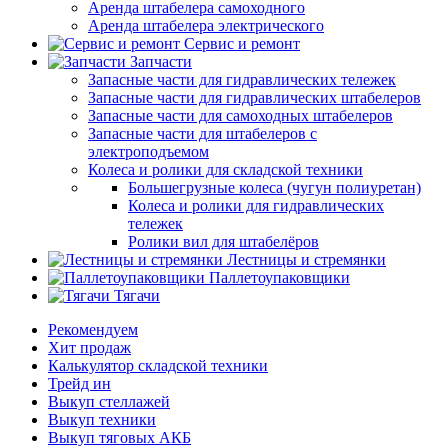
Аренда штабелера самоходного
Аренда штабелера электрического
Сервис и ремонт
Запчасти
Запасные части для гидравлических тележек
Запасные части для гидравлических штабелеров
Запасные части для самоходных штабелеров
Запасные части для штабелеров с
электроподъемом
Колеса и ролики для складской техники
Большегрузные колеса (чугун полиуретан)
Колеса и ролики для гидравлических
тележек
Ролики вил для штабелёров
Лестницы и стремянки
Паллетоупаковщики
Тягачи
Рекомендуем
Хит продаж
Калькулятор складской техники
Трейд ин
Выкуп стеллажей
Выкуп техники
Выкуп тяговых АКБ