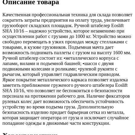
Описание товара
Качественная профессиональная техника для склада позволяет
сократить затраты предприятия на оплату труда, увеличивает
грузооборот складских площадок. Ручной штабелер Eoslift
SHA 10/16 – надежно устройство, которое незаменимо при
осуществлении работ с грузами до 1000 кг. Устройство можно
свободно перемещать в узких проходах между стеллажами с
товарами, в кузове грузовиков. Подъемная мачта дает
возможность поднимать паллеты с грузом на высоту 1600 мм.
Ручной штабелер состоит из: •металлического корпуса с
лапами, вилами и подъемной башней; •шасси с двумя
подвижными колесами и роликами; •рулевой рукояти с
рычагом, который управляет гидравлическим приводом.
Яркое покрытие металлического каркаса позволяет издалека
заметить приближение груженого ручного штабелера Eoslift
SHA 10/16, что позволяет не беспокоиться о безопасности
персонала на протяжении рабочего дня. Наличие фиксаторов
рулевых колес дает возможность обеспечить устойчивость
устройству во время подъема груза. Дополнительную
безопасность изделию придает барьерная сетка из металла,
которая защищает оператора от груза и исключает случайное
попадание одежды в движимые части конструкции.