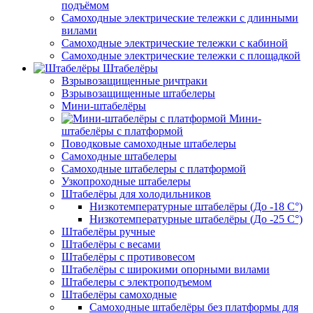
подъёмом
Самоходные электрические тележки с длинными
вилами
Самоходные электрические тележки с кабиной
Самоходные электрические тележки с площадкой
Штабелёры
Взрывозащищенные ричтраки
Взрывозащищенные штабелеры
Мини-штабелёры
Мини-
штабелёры с платформой
Поводковые самоходные штабелеры
Самоходные штабелеры
Самоходные штабелеры с платформой
Узкопроходные штабелеры
Штабелёры для холодильников
Низкотемпературные штабелёры (До -18 C°)
Низкотемпературные штабелёры (До -25 C°)
Штабелёры ручные
Штабелёры с весами
Штабелёры с противовесом
Штабелёры с широкими опорными вилами
Штабелеры с электроподъемом
Штабелёры самоходные
Самоходные штабелёры без платформы для