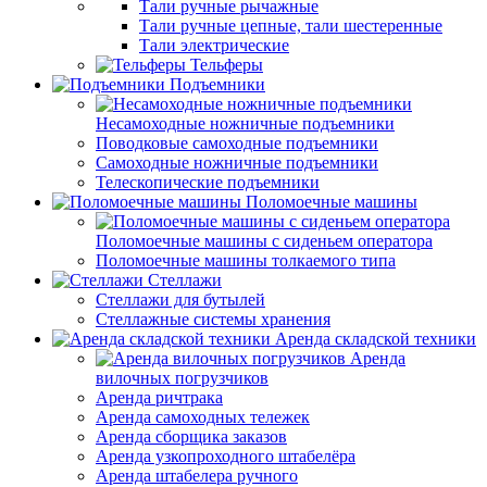
Тали ручные рычажные
Тали ручные цепные, тали шестеренные
Тали электрические
Тельферы
Подъемники
Несамоходные ножничные подъемники
Поводковые самоходные подъемники
Самоходные ножничные подъемники
Телескопические подъемники
Поломоечные машины
Поломоечные машины с сиденьем оператора
Поломоечные машины толкаемого типа
Стеллажи
Стеллажи для бутылей
Стеллажные системы хранения
Аренда складской техники
Аренда
вилочных погрузчиков
Аренда ричтрака
Аренда самоходных тележек
Аренда сборщика заказов
Аренда узкопроходного штабелёра
Аренда штабелера ручного