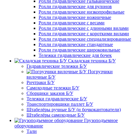
Рохли гидравлические гальванические
Рохли гидравлические для рулонов
Рохли гидравлические низкопрофильные
Рохли гидравлические ножничные
Рохли гидравлические с весами
Рохли гидравлические с длинными вилами
Рохли гидравлические с короткими вилами
Рохли гидравлические специализированные
Рохли гидравлические стандартные
Рохли гидравлические широковильные
Тележки гидравлические для бочек
Складская техника Б/У
Гидравлические тележки Б/У
Погрузчики
вилочные Б/У
Ричтраки Б/У
Самоходные тележки Б/У
Сборщики заказов Б/У
Тележки гидравлические Б/У
Транспортировщики паллет Б/У
Штабелёры ручные Б/У (и бочкокантователи)
Штабелёры самоходные Б/У
Грузоподъемное
оборудование
Тали