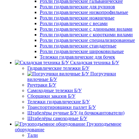
Рохли гидравлические гальванические
Рохли гидравлические для рулонов
Рохли гидравлические низкопрофильные
Рохли гидравлические ножничные
Рохли гидравлические с весами
Рохли гидравлические с длинными вилами
Рохли гидравлические с короткими вилами
Рохли гидравлические специализированные
Рохли гидравлические стандартные
Рохли гидравлические широковильные
Тележки гидравлические для бочек
Складская техника Б/У
Гидравлические тележки Б/У
Погрузчики
вилочные Б/У
Ричтраки Б/У
Самоходные тележки Б/У
Сборщики заказов Б/У
Тележки гидравлические Б/У
Транспортировщики паллет Б/У
Штабелёры ручные Б/У (и бочкокантователи)
Штабелёры самоходные Б/У
Грузоподъемное
оборудование
Тали