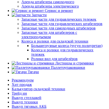
Аренда штабелера самоходного
Аренда штабелера электрического
Сервис и ремонт
Запчасти
Запасные части для гидравлических тележек
Запасные части для гидравлических штабелеров
Запасные части для самоходных штабелеров
Запасные части для штабелеров с
электроподъемом
Колеса и ролики для складской техники
Большегрузные колеса (чугун полиуретан)
Колеса и ролики для гидравлических
тележек
Ролики вил для штабелёров
Лестницы и стремянки
Паллетоупаковщики
Тягачи
Рекомендуем
Хит продаж
Калькулятор складской техники
Трейд ин
Выкуп стеллажей
Выкуп техники
Выкуп тяговых АКБ