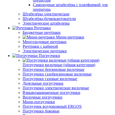
оператора
Самоходные штабелёры с платформой для
оператора
Штабелёры электрические
Штабелёры-бочкокантователи
Электрические штабелеры
Ричтраки
Бюджетные ричтраки
Мини-ричтраки
Многоходовые ричтраки
Ричтраки с кабиной
Электрические ричтраки
Погрузчики
Погрузчики вилочные (общая категория)
Погрузчики бензиновые вилочные
Погрузчики газобензиновые вилочные
Погрузчики газовые вилочные
Дизельные погрузчики
Погрузчики электрические вилочные
Взрывозащищенные погрузчики
Вилочные погрузчики
Мини-погрузчики
Погрузчик вседорожный ERGOS
Погрузчики боковые