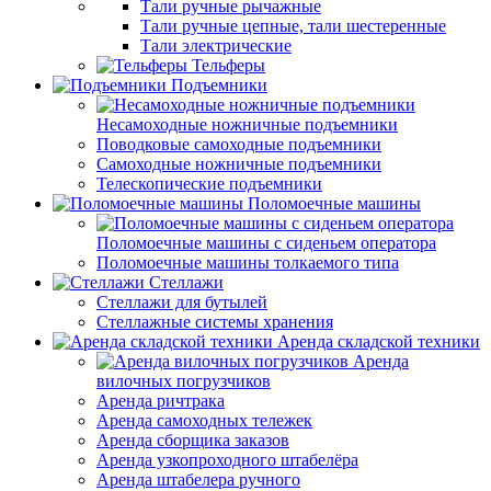
Тали ручные рычажные
Тали ручные цепные, тали шестеренные
Тали электрические
Тельферы
Подъемники
Несамоходные ножничные подъемники
Поводковые самоходные подъемники
Самоходные ножничные подъемники
Телескопические подъемники
Поломоечные машины
Поломоечные машины с сиденьем оператора
Поломоечные машины толкаемого типа
Стеллажи
Стеллажи для бутылей
Стеллажные системы хранения
Аренда складской техники
Аренда
вилочных погрузчиков
Аренда ричтрака
Аренда самоходных тележек
Аренда сборщика заказов
Аренда узкопроходного штабелёра
Аренда штабелера ручного