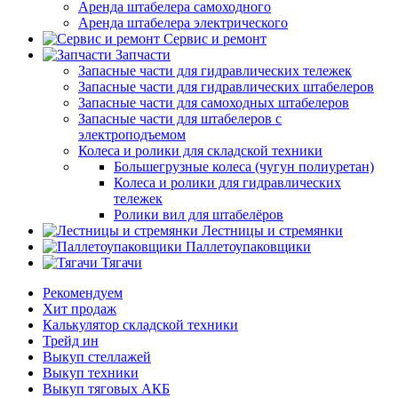
Аренда штабелера самоходного
Аренда штабелера электрического
Сервис и ремонт
Запчасти
Запасные части для гидравлических тележек
Запасные части для гидравлических штабелеров
Запасные части для самоходных штабелеров
Запасные части для штабелеров с
электроподъемом
Колеса и ролики для складской техники
Большегрузные колеса (чугун полиуретан)
Колеса и ролики для гидравлических
тележек
Ролики вил для штабелёров
Лестницы и стремянки
Паллетоупаковщики
Тягачи
Рекомендуем
Хит продаж
Калькулятор складской техники
Трейд ин
Выкуп стеллажей
Выкуп техники
Выкуп тяговых АКБ