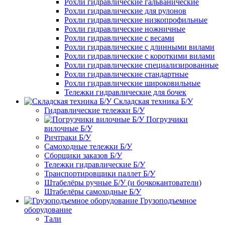
Рохли гидравлические гальванические
Рохли гидравлические для рулонов
Рохли гидравлические низкопрофильные
Рохли гидравлические ножничные
Рохли гидравлические с весами
Рохли гидравлические с длинными вилами
Рохли гидравлические с короткими вилами
Рохли гидравлические специализированные
Рохли гидравлические стандартные
Рохли гидравлические широковильные
Тележки гидравлические для бочек
Складская техника Б/У
Гидравлические тележки Б/У
Погрузчики
вилочные Б/У
Ричтраки Б/У
Самоходные тележки Б/У
Сборщики заказов Б/У
Тележки гидравлические Б/У
Транспортировщики паллет Б/У
Штабелёры ручные Б/У (и бочкокантователи)
Штабелёры самоходные Б/У
Грузоподъемное
оборудование
Тали