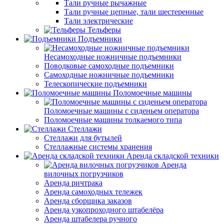
Тали ручные рычажные
Тали ручные цепные, тали шестеренные
Тали электрические
Тельферы
Подъемники
Несамоходные ножничные подъемники
Поводковые самоходные подъемники
Самоходные ножничные подъемники
Телескопические подъемники
Поломоечные машины
Поломоечные машины с сиденьем оператора
Поломоечные машины толкаемого типа
Стеллажи
Стеллажи для бутылей
Стеллажные системы хранения
Аренда складской техники
Аренда
вилочных погрузчиков
Аренда ричтрака
Аренда самоходных тележек
Аренда сборщика заказов
Аренда узкопроходного штабелёра
Аренда штабелера ручного