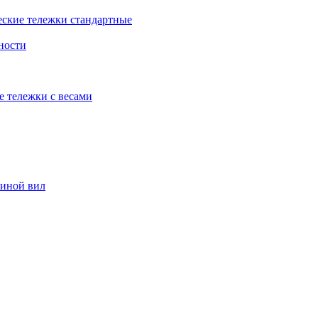
еские тележки стандартные
ности
е тележки с весами
риной вил