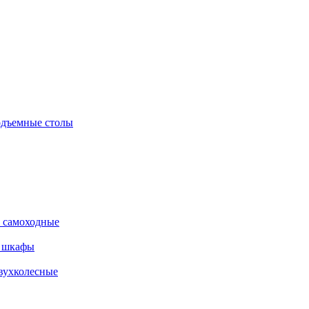
дъемные столы
 самоходные
е шкафы
вухколесные