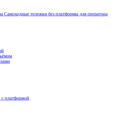
Самоходные тележки без платформы для оператора
ой
дъёмом
илами
 с платформой