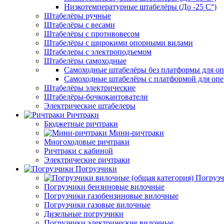
Низкотемпературные штабелёры (До -25 C°)
Штабелёры ручные
Штабелёры с весами
Штабелёры с противовесом
Штабелёры с широкими опорными вилами
Штабелеры с электроподъемом
Штабелёры самоходные
Самоходные штабелёры без платформы для оп
Самоходные штабелёры с платформой для опе
Штабелёры электрические
Штабелёры-бочкокантователи
Электрические штабелеры
Ричтраки
Бюджетные ричтраки
Мини-ричтраки
Многоходовые ричтраки
Ричтраки с кабиной
Электрические ричтраки
Погрузчики
Погрузч
Погрузчики бензиновые вилочные
Погрузчики газобензиновые вилочные
Погрузчики газовые вилочные
Дизельные погрузчики
Погрузчики электрические вилочные