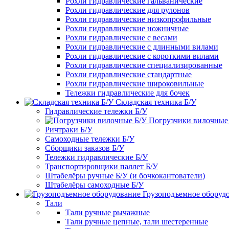
Рохли гидравлические гальванические
Рохли гидравлические для рулонов
Рохли гидравлические низкопрофильные
Рохли гидравлические ножничные
Рохли гидравлические с весами
Рохли гидравлические с длинными вилами
Рохли гидравлические с короткими вилами
Рохли гидравлические специализированные
Рохли гидравлические стандартные
Рохли гидравлические широковильные
Тележки гидравлические для бочек
Складская техника Б/У
Гидравлические тележки Б/У
Погрузчики вилочные
Ричтраки Б/У
Самоходные тележки Б/У
Сборщики заказов Б/У
Тележки гидравлические Б/У
Транспортировщики паллет Б/У
Штабелёры ручные Б/У (и бочкокантователи)
Штабелёры самоходные Б/У
Грузоподъемное оборуд
Тали
Тали ручные рычажные
Тали ручные цепные, тали шестеренные