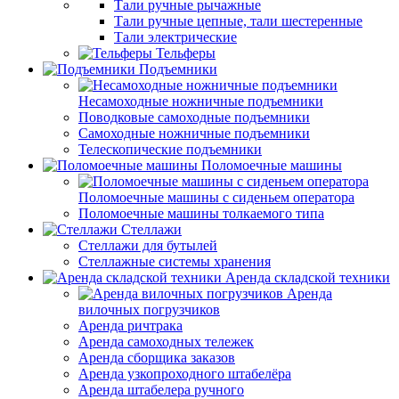
Тали ручные рычажные
Тали ручные цепные, тали шестеренные
Тали электрические
Тельферы
Подъемники
Несамоходные ножничные подъемники
Поводковые самоходные подъемники
Самоходные ножничные подъемники
Телескопические подъемники
Поломоечные машины
Поломоечные машины с сиденьем оператора
Поломоечные машины толкаемого типа
Стеллажи
Стеллажи для бутылей
Стеллажные системы хранения
Аренда складской техники
Аренда
вилочных погрузчиков
Аренда ричтрака
Аренда самоходных тележек
Аренда сборщика заказов
Аренда узкопроходного штабелёра
Аренда штабелера ручного