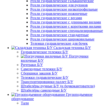
Рохли гидравлические гальванические
Рохли гидравлические для рулонов
Рохли гидравлические низкопрофильные
Рохли гидравлические ножничные
Рохли гидравлические с весами
Рохли гидравлические с длинными вилами
Рохли гидравлические с короткими вилами
Рохли гидравлические специализированные
Рохли гидравлические стандартные
Рохли гидравлические широковильные
Тележки гидравлические для бочек
Складская техника Б/У
Гидравлические тележки Б/У
Погрузчики
вилочные Б/У
Ричтраки Б/У
Самоходные тележки Б/У
Сборщики заказов Б/У
Тележки гидравлические Б/У
Транспортировщики паллет Б/У
Штабелёры ручные Б/У (и бочкокантователи)
Штабелёры самоходные Б/У
Грузоподъемное
оборудование
Тали