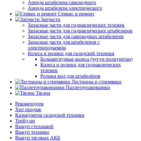
Аренда штабелера самоходного
Аренда штабелера электрического
Сервис и ремонт
Запчасти
Запасные части для гидравлических тележек
Запасные части для гидравлических штабелеров
Запасные части для самоходных штабелеров
Запасные части для штабелеров с
электроподъемом
Колеса и ролики для складской техники
Большегрузные колеса (чугун полиуретан)
Колеса и ролики для гидравлических
тележек
Ролики вил для штабелёров
Лестницы и стремянки
Паллетоупаковщики
Тягачи
Рекомендуем
Хит продаж
Калькулятор складской техники
Трейд ин
Выкуп стеллажей
Выкуп техники
Выкуп тяговых АКБ