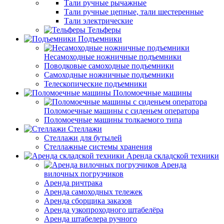
Тали ручные рычажные
Тали ручные цепные, тали шестеренные
Тали электрические
Тельферы
Подъемники
Несамоходные ножничные подъемники
Поводковые самоходные подъемники
Самоходные ножничные подъемники
Телескопические подъемники
Поломоечные машины
Поломоечные машины с сиденьем оператора
Поломоечные машины толкаемого типа
Стеллажи
Стеллажи для бутылей
Стеллажные системы хранения
Аренда складской техники
Аренда
вилочных погрузчиков
Аренда ричтрака
Аренда самоходных тележек
Аренда сборщика заказов
Аренда узкопроходного штабелёра
Аренда штабелера ручного