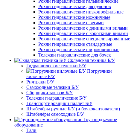
Рохли гидравлические гальванические
Рохли гидравлические для рулонов
Рохли гидравлические низкопрофильные
Рохли гидравлические ножничные
Рохли гидравлические с весами
Рохли гидравлические с длинными вилами
Рохли гидравлические с короткими вилами
Рохли гидравлические специализированные
Рохли гидравлические стандартные
Рохли гидравлические широковильные
Тележки гидравлические для бочек
Складская техника Б/У
Гидравлические тележки Б/У
Погрузчики
вилочные Б/У
Ричтраки Б/У
Самоходные тележки Б/У
Сборщики заказов Б/У
Тележки гидравлические Б/У
Транспортировщики паллет Б/У
Штабелёры ручные Б/У (и бочкокантователи)
Штабелёры самоходные Б/У
Грузоподъемное
оборудование
Тали