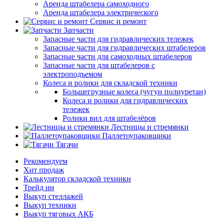
Аренда штабелера самоходного
Аренда штабелера электрического
Сервис и ремонт
Запчасти
Запасные части для гидравлических тележек
Запасные части для гидравлических штабелеров
Запасные части для самоходных штабелеров
Запасные части для штабелеров с
электроподъемом
Колеса и ролики для складской техники
Большегрузные колеса (чугун полиуретан)
Колеса и ролики для гидравлических
тележек
Ролики вил для штабелёров
Лестницы и стремянки
Паллетоупаковщики
Тягачи
Рекомендуем
Хит продаж
Калькулятор складской техники
Трейд ин
Выкуп стеллажей
Выкуп техники
Выкуп тяговых АКБ