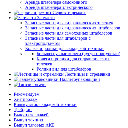
Аренда штабелера самоходного
Аренда штабелера электрического
Сервис и ремонт
Запчасти
Запасные части для гидравлических тележек
Запасные части для гидравлических штабелеров
Запасные части для самоходных штабелеров
Запасные части для штабелеров с
электроподъемом
Колеса и ролики для складской техники
Большегрузные колеса (чугун полиуретан)
Колеса и ролики для гидравлических
тележек
Ролики вил для штабелёров
Лестницы и стремянки
Паллетоупаковщики
Тягачи
Рекомендуем
Хит продаж
Калькулятор складской техники
Трейд ин
Выкуп стеллажей
Выкуп техники
Выкуп тяговых АКБ