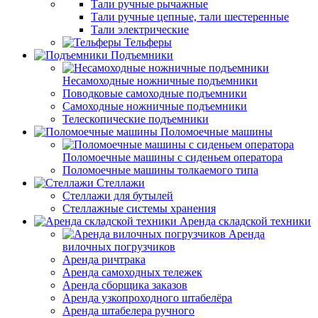
Тали ручные рычажные
Тали ручные цепные, тали шестеренные
Тали электрические
Тельферы
Подъемники
Несамоходные ножничные подъемники
Поводковые самоходные подъемники
Самоходные ножничные подъемники
Телескопические подъемники
Поломоечные машины
Поломоечные машины с сиденьем оператора
Поломоечные машины толкаемого типа
Стеллажи
Стеллажи для бутылей
Стеллажные системы хранения
Аренда складской техники
Аренда
вилочных погрузчиков
Аренда ричтрака
Аренда самоходных тележек
Аренда сборщика заказов
Аренда узкопроходного штабелёра
Аренда штабелера ручного