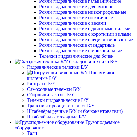
Рохли гидравлические гальванические
Рохли гидравлические для рулонов
Рохли гидравлические низкопрофильные
Рохли гидравлические ножничные
Рохли гидравлические с весами
Рохли гидравлические с длинными вилами
Рохли гидравлические с короткими вилами
Рохли гидравлические специализированные
Рохли гидравлические стандартные
Рохли гидравлические широковильные
Тележки гидравлические для бочек
Складская техника Б/У
Гидравлические тележки Б/У
Погрузчики
вилочные Б/У
Ричтраки Б/У
Самоходные тележки Б/У
Сборщики заказов Б/У
Тележки гидравлические Б/У
Транспортировщики паллет Б/У
Штабелёры ручные Б/У (и бочкокантователи)
Штабелёры самоходные Б/У
Грузоподъемное
оборудование
Тали