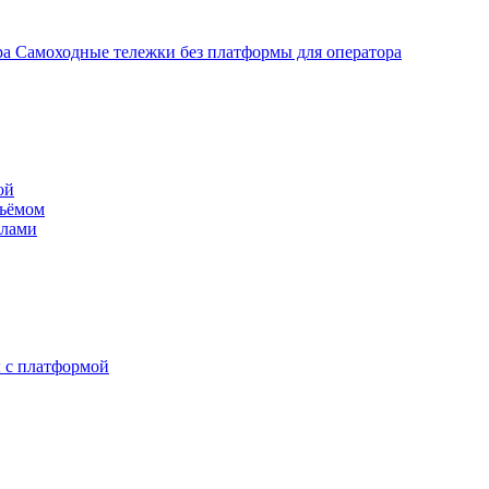
Самоходные тележки без платформы для оператора
ой
дъёмом
илами
 с платформой