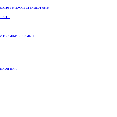
еские тележки стандартные
ности
е тележки с весами
риной вил