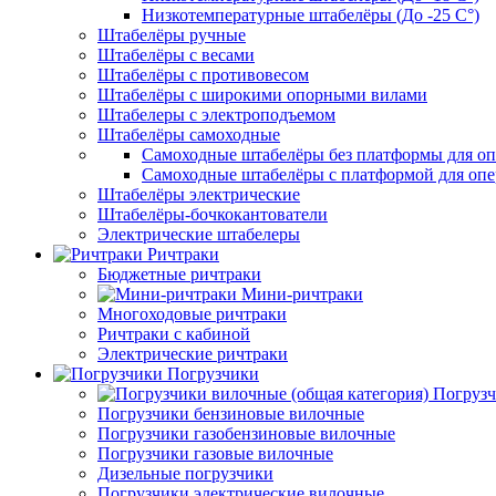
Низкотемпературные штабелёры (До -25 C°)
Штабелёры ручные
Штабелёры с весами
Штабелёры с противовесом
Штабелёры с широкими опорными вилами
Штабелеры с электроподъемом
Штабелёры самоходные
Самоходные штабелёры без платформы для оп
Самоходные штабелёры с платформой для опе
Штабелёры электрические
Штабелёры-бочкокантователи
Электрические штабелеры
Ричтраки
Бюджетные ричтраки
Мини-ричтраки
Многоходовые ричтраки
Ричтраки с кабиной
Электрические ричтраки
Погрузчики
Погрузч
Погрузчики бензиновые вилочные
Погрузчики газобензиновые вилочные
Погрузчики газовые вилочные
Дизельные погрузчики
Погрузчики электрические вилочные