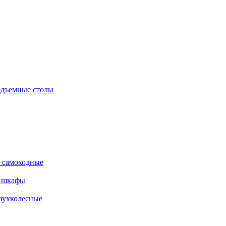
дъемные столы
 самоходные
е шкафы
вухколесные