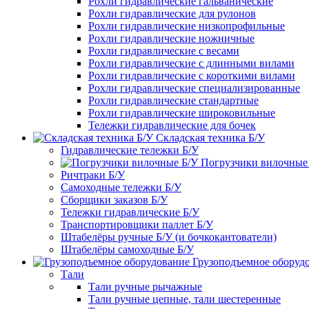
Рохли гидравлические гальванические
Рохли гидравлические для рулонов
Рохли гидравлические низкопрофильные
Рохли гидравлические ножничные
Рохли гидравлические с весами
Рохли гидравлические с длинными вилами
Рохли гидравлические с короткими вилами
Рохли гидравлические специализированные
Рохли гидравлические стандартные
Рохли гидравлические широковильные
Тележки гидравлические для бочек
Складская техника Б/У
Гидравлические тележки Б/У
Погрузчики вилочные
Ричтраки Б/У
Самоходные тележки Б/У
Сборщики заказов Б/У
Тележки гидравлические Б/У
Транспортировщики паллет Б/У
Штабелёры ручные Б/У (и бочкокантователи)
Штабелёры самоходные Б/У
Грузоподъемное оборуд
Тали
Тали ручные рычажные
Тали ручные цепные, тали шестеренные